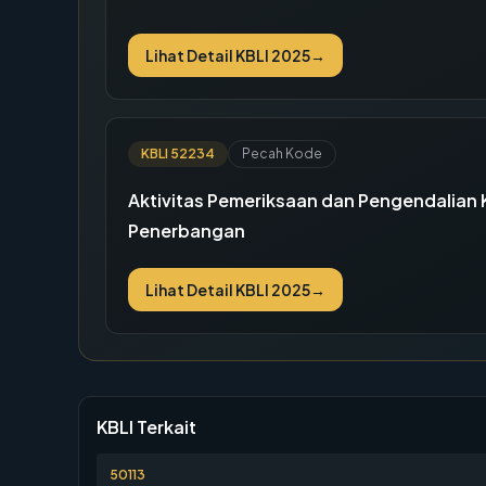
Lihat Detail KBLI 2025
→
KBLI
52234
Pecah Kode
Aktivitas Pemeriksaan dan Pengendalia
Penerbangan
Lihat Detail KBLI 2025
→
KBLI Terkait
50113