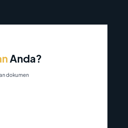
an
Anda?
nan dokumen