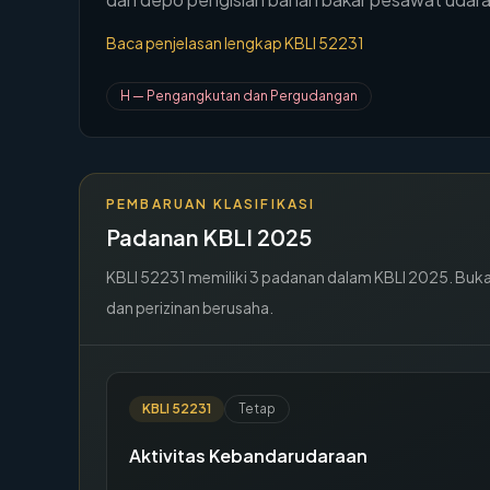
Baca penjelasan lengkap KBLI
52231
H
—
Pengangkutan dan Pergudangan
PEMBARUAN KLASIFIKASI
Padanan KBLI 2025
KBLI
52231
memiliki
3
padanan dalam KBLI 2025. Buka de
dan perizinan berusaha.
KBLI
52231
Tetap
Aktivitas Kebandarudaraan