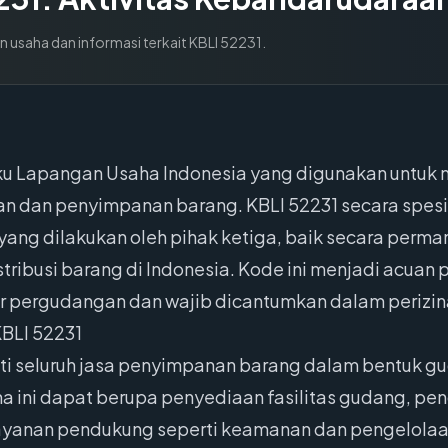
n usaha dan informasi terkait KBLI
52231
.
Baku Lapangan Usaha Indonesia yang digunakan untu
an dan penyimpanan barang. KBLI 52231 secara spesi
ang dilakukan oleh pihak ketiga, baik secara perm
istribusi barang di Indonesia. Kode ini menjadi acuan
tor pergudangan dan wajib dicantumkan dalam perizin
BLI 52231
uti seluruh jasa penyimpanan barang dalam bentuk
ha ini dapat berupa penyediaan fasilitas gudang, pen
ayanan pendukung seperti keamanan dan pengelolaan 