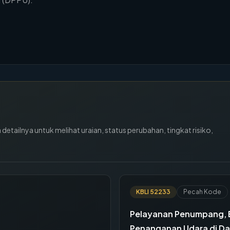
tailnya untuk melihat uraian, status perubahan, tingkat risiko,
KBLI
52233
Pecah Kode
Pelayanan Penumpang, B
Penanganan Udara di Da