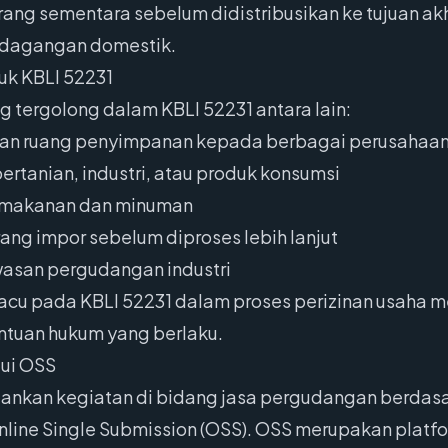
ng sementara sebelum didistribusikan ke tujuan akh
rdagangan domestik.
uk KBLI 52231
g tergolong dalam KBLI 52231 antara lain:
an ruang penyimpanan kepada berbagai perusahaa
rtanian, industri, atau produk konsumsi
k makanan dan minuman
ang impor sebelum diproses lebih lanjut
asan pergudangan industri
cu pada KBLI 52231 dalam proses perizinan usaha m
entuan hukum yang berlaku.
lui OSS
lankan kegiatan di bidang jasa pergudangan berdas
Online Single Submission (OSS). OSS merupakan platf