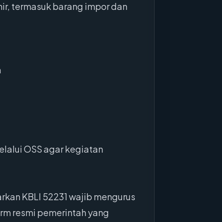
ir, termasuk barang impor dan
n
elalui OSS agar kegiatan
arkan KBLI 52231 wajib mengurus
orm resmi pemerintah yang