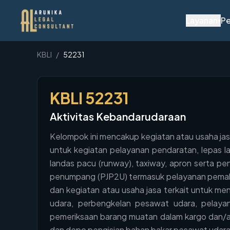
Layanan
Pe
▾
KBLI
/
52231
KBLI
52231
Aktivitas Kebandarudaraan
Kelompok ini mencakup kegiatan atau usaha ja
untuk kegiatan pelayanan pendaratan, lepas l
landas pacu (runway), taxiway, apron serta p
penumpang (PJP2U) termasuk pelayanan pemaka
dan kegiatan atau usaha jasa terkait untuk m
udara, perbengkelan pesawat udara, pelaya
pemeriksaan barang muatan dalam kargo dan/at
dan depo pengisian bahan bakar pesawat udar