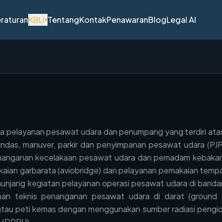
raturan
KBLI
Tentang
Kontak
Penawaran
Blog
Legal AI
▾
sa pelayanan pesawat udara dan penumpang yang terdiri at
andas, manuver, parkir dan penyimpanan pesawat udara (PJP
enanganan kecelakaan pesawat udara dan pemadam kebakaran
ian garbarata (aviobridge) dan pelayanan pemakaian tempat
enunjang kegiatan pelayanan operasi pesawat udara di ban
nan teknis penanganan pesawat udara di darat (ground 
au peti kemas dengan menggunakan sumber radiasi pengion (
a (DPPU).