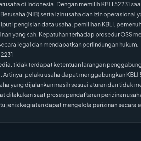
rusaha di Indonesia. Dengan memilih KBLI 52231 saa
rusaha (NIB) serta izin usaha dan izin operasional y
iputi pengisian data usaha, pemilihan KBLI, pemenuh
inan yang sah. Kepatuhan terhadap prosedur OSS men
secara legal dan mendapatkan perlindungan hukum.
52231
edia, tidak terdapat ketentuan larangan penggabung
 Artinya, pelaku usaha dapat menggabungkan KBLI 5
aha yang dijalankan masih sesuai aturan dan tidak m
t dilakukan saat proses pendaftaran perizinan usah
tu jenis kegiatan dapat mengelola perizinan secara ef