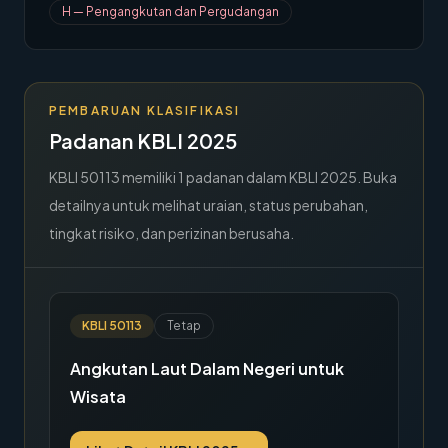
H
—
Pengangkutan dan Pergudangan
→
Hubungi Kami
Member Area
PEMBARUAN KLASIFIKASI
Padanan KBLI 2025
KBLI
50113
memiliki
1
padanan dalam KBLI 2025. Buka
detailnya untuk melihat uraian, status perubahan,
tingkat risiko, dan perizinan berusaha.
KBLI
50113
Tetap
Angkutan Laut Dalam Negeri untuk
Wisata