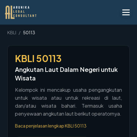
Layanan
KBLI
/
50113
Peraturan
KBLI
50113
KBLI
Angkutan Laut Dalam Negeri untuk
Tentang
Wisata
Kontak
Kelompok ini mencakup usaha pengangkutan
untuk wisata atau untuk rekreasi di laut,
Penawaran
dan/atau wisata bahari. Termasuk usaha
Blog
penyewaan angkutan laut berikut operatornya.
Legal AI
Baca penjelasan lengkap KBLI
50113