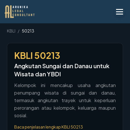
Layanan
KBLI
/
50213
Peraturan
KBLI
50213
KBLI
Angkutan Sungai dan Danau untuk
Tentang
Wisata dan YBDI
Kontak
Kelompok ini mencakup usaha angkutan
penumpang wisata di sungai dan danau,
Penawaran
termasuk angkutan trayek untuk keperluan
Blog
perorangan atau kelompok, keluarga maupun
sosial.
Legal AI
Baca penjelasan lengkap KBLI
50213