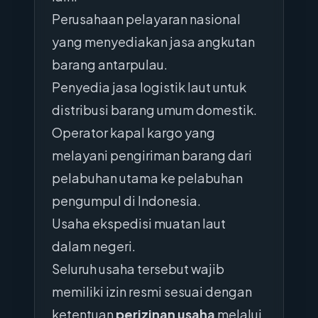
Perusahaan pelayaran nasional
yang menyediakan jasa angkutan
barang antarpulau.
Penyedia jasa logistik laut untuk
distribusi barang umum domestik.
Operator kapal kargo yang
melayani pengiriman barang dari
pelabuhan utama ke pelabuhan
pengumpul di Indonesia.
Usaha ekspedisi muatan laut
dalam negeri.
Seluruh usaha tersebut wajib
memiliki izin resmi sesuai dengan
ketentuan
perizinan usaha
melalui