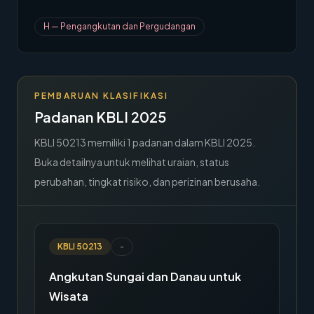
→
Hubungi Kami
H
—
Pengangkutan dan Pergudangan
Member Area
PEMBARUAN KLASIFIKASI
Padanan KBLI 2025
KBLI
50213
memiliki
1
padanan dalam KBLI 2025.
Buka detailnya untuk melihat uraian, status
perubahan, tingkat risiko, dan perizinan berusaha.
KBLI
50213
-
Angkutan Sungai dan Danau untuk
Wisata