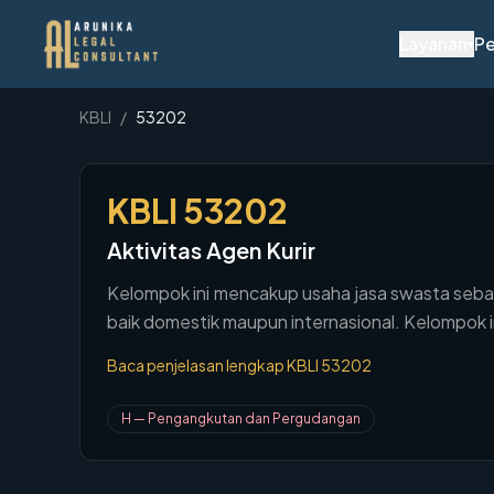
Layanan
Pe
▾
KBLI
/
53202
KBLI
53202
Aktivitas Agen Kurir
Kelompok ini mencakup usaha jasa swasta seb
baik domestik maupun internasional. Kelompok 
Baca penjelasan lengkap KBLI
53202
H
—
Pengangkutan dan Pergudangan