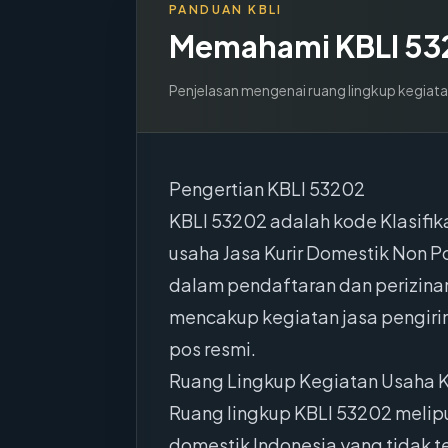
PANDUAN KBLI
Memahami KBLI
53
Penjelasan mengenai ruang lingkup kegiata
Pengertian KBLI 53202
KBLI 53202 adalah kode Klasifi
usaha Jasa Kurir Domestik Non Po
dalam pendaftaran dan perizinan
mencakup kegiatan jasa pengirim
pos resmi.
Ruang Lingkup Kegiatan Usaha 
Ruang lingkup KBLI 53202 meliput
domestik Indonesia yang tidak t