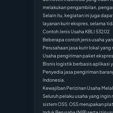
melakukan pengambilan, pengang
Selain itu, kegiatan ini juga d
layanan kurir ekspres, selama t
Contoh Jenis Usaha KBLI 53202
Beberapa contoh jenis usaha yan
Perusahaan jasa kurir lokal yan
Usaha pengiriman paket ekspres 
Bisnis logistik berbasis aplikas
Penyedia jasa pengiriman baran
Indonesia.
Kewajiban Perizinan Usaha Mela
Seluruh pelaku usaha yang ingin
sistem OSS. OSS merupakan plat
Induk Berusaha (NIB) serta izin 