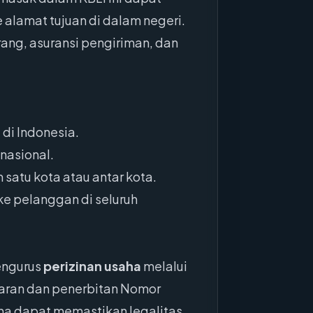
lamat tujuan di dalam negeri.
rang, asuransi pengiriman, dan
di Indonesia.
nasional.
 satu kota atau antar kota.
e pelanggan di seluruh
engurus
perizinan usaha
melalui
taran dan penerbitan Nomor
saha dapat memastikan legalitas