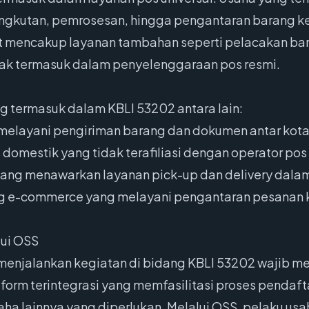
kutan, pemrosesan, hingga pengantaran barang ke a
apat mencakup layanan tambahan seperti pelacakan ba
idak termasuk dalam penyelenggaraan pos resmi.
g termasuk dalam KBLI 53202 antara lain:
g melayani pengiriman barang dan dokumen antar kota 
domestik yang tidak terafiliasi dengan operator pos 
i yang menawarkan layanan pick-up dan delivery dalam
g e-commerce yang melayani pengantaran pesanan k
lui OSS
 menjalankan kegiatan di bidang KBLI 53202 wajib m
form terintegrasi yang memfasilitasi proses pendaf
usaha lainnya yang diperlukan. Melalui OSS, pelaku u