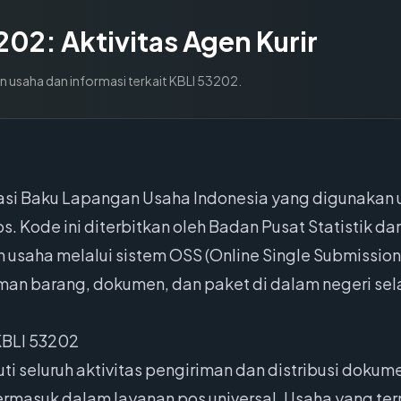
202
:
Aktivitas Agen Kurir
n usaha dan informasi terkait KBLI
53202
.
kasi Baku Lapangan Usaha Indonesia yang digunakan
s. Kode ini diterbitkan oleh Badan Pusat Statistik 
 usaha melalui sistem OSS (Online Single Submission
an barang, dokumen, dan paket di dalam negeri sela
KBLI 53202
i seluruh aktivitas pengiriman dan distribusi dokume
ermasuk dalam layanan pos universal. Usaha yang te