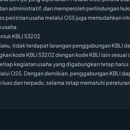
tan administratif, dan memperoleh perlindungan hu
ses perizinan usaha melalui OSS juga memudahkan integ
 usaha.
ntuk KBLI 53202
laku, tidak terdapat larangan penggabungan KBLI de
kan kode KBLI 53202 dengan kode KBLI lain sesuai
tiap kegiatan usaha yang digabungkan tetap harus
elalui OSS. Dengan demikian, penggabungan KBLI dap
 luas dan terpadu, selama tetap mematuhi peratur