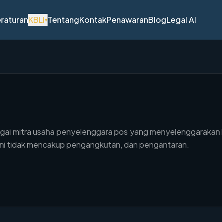
raturan
KBLI
Tentang
Kontak
Penawaran
Blog
Legal AI
▾
agai mitra usaha penyelenggara pos yang menyelenggaraka
ini tidak mencakup pengangkutan, dan pengantaran.