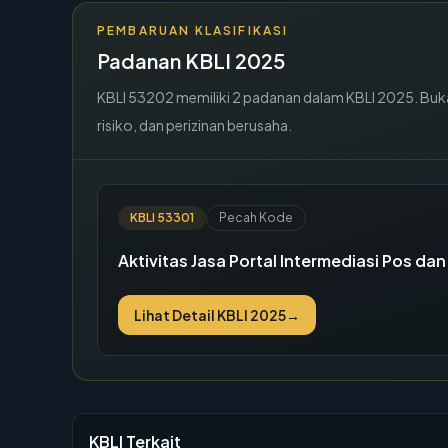
PEMBARUAN KLASIFIKASI
Padanan KBLI 2025
KBLI
53202
memiliki
2
padanan dalam KBLI 2025. Buka 
risiko, dan perizinan berusaha.
KBLI
53301
Pecah Kode
Aktivitas Jasa Portal Intermediasi Pos dan 
Lihat Detail KBLI 2025
→
KBLI Terkait