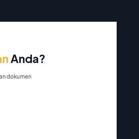
an
Anda?
nan dokumen