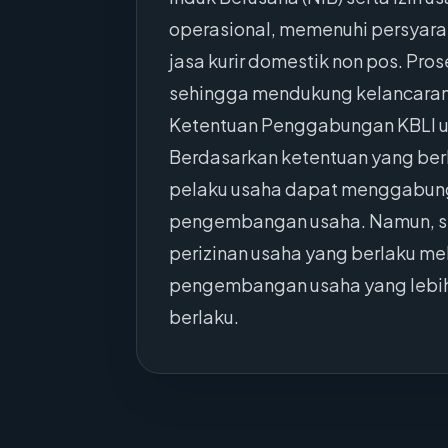
operasional, memenuhi persyara
jasa kurir domestik non pos. Pro
sehingga mendukung kelancaran
Ketentuan Penggabungan KBLI u
Berdasarkan ketentuan yang ber
pelaku usaha dapat menggabung
pengembangan usaha. Namun, se
perizinan usaha yang berlaku m
pengembangan usaha yang lebih
berlaku.