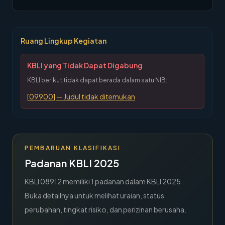
→
Hubungi Kami
Member Area
Ruang Lingkup Kegiatan
KBLI yang Tidak Dapat Digabung
KBLI berikut tidak dapat berada dalam satu NIB:
[
09900
] —
Judul tidak ditemukan
PEMBARUAN KLASIFIKASI
Padanan KBLI 2025
KBLI
08912
memiliki
1
padanan dalam KBLI 2025.
Buka detailnya untuk melihat uraian, status
perubahan, tingkat risiko, dan perizinan berusaha.