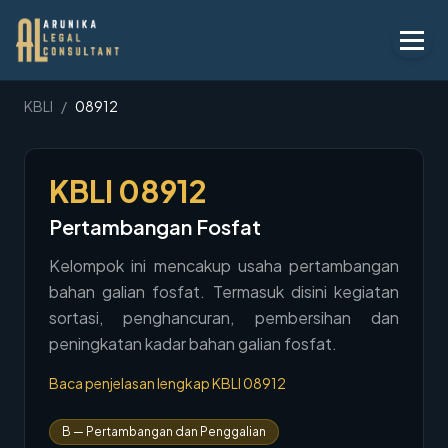
Layanan
KBLI
/
08912
Peraturan
KBLI
08912
KBLI
Pertambangan Fosfat
Tentang
Kelompok ini mencakup usaha pertambangan
Kontak
bahan galian fosfat. Termasuk disini kegiatan
sortasi, penghancuran, pembersihan dan
Penawaran
peningkatan kadar bahan galian fosfat.
Blog
Baca penjelasan lengkap KBLI
08912
Legal AI
B
—
Pertambangan dan Penggalian