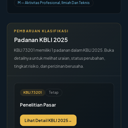
M
—
Aktivitas Profesional, Ilmiah Dan Teknis
→
Hubungi Kami
Member Area
PEMBARUAN KLASIFIKASI
Padanan KBLI 2025
KBLI
73201
memiliki
1
padanan dalam KBLI 2025. Buka
detailnya untuk melihat uraian, status perubahan,
tingkat risiko, dan perizinan berusaha.
KBLI
73201
Tetap
Penelitian Pasar
Lihat Detail KBLI 2025
→