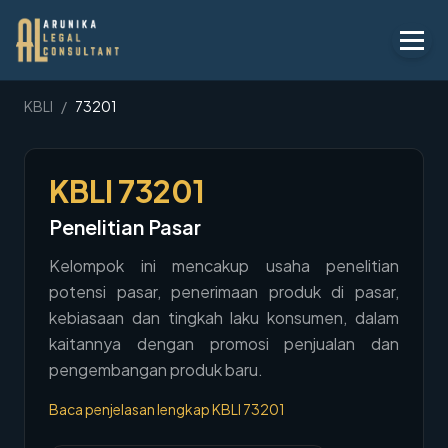
Layanan
KBLI
/
73201
Peraturan
KBLI
73201
KBLI
Penelitian Pasar
Tentang
Kelompok ini mencakup usaha penelitian
Kontak
potensi pasar, penerimaan produk di pasar,
kebiasaan dan tingkah laku konsumen, dalam
Penawaran
kaitannya dengan promosi penjualan dan
Blog
pengembangan produk baru.
Baca penjelasan lengkap KBLI
73201
Legal AI