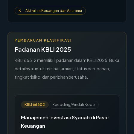
→
Hubungi Kami
K
—
Aktivitas Keuangan dan Asuransi
Member Area
PEMBARUAN KLASIFIKASI
Padanan KBLI 2025
KBLI
66312
memiliki
1
padanan dalam KBLI 2025. Buka
detailnya untuk melihat uraian, status perubahan,
tingkat risiko, dan perizinan berusaha.
KBLI
66302
Recoding/Pindah Kode
Manajemen Investasi Syariah di Pasar
Keuangan