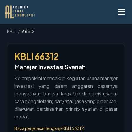
Layanan
KBLI
/
66312
Peraturan
KBLI
66312
KBLI
Manajer Investasi Syariah
Tentang
Kelompok ini mencakup kegiatan usaha manajer
Kontak
investasi yang dalam anggaran dasarnya
menyatakan bahwa: kegiatan dan jenis usaha;
Penawaran
cara pengelolaan; dan/atau jasa yang diberikan,
Blog
dilakukan berdasarkan prinsip syariah di pasar
modal.
Legal AI
Baca penjelasan lengkap KBLI
66312