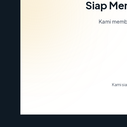
Siap Me
Kami memba
Kami sia