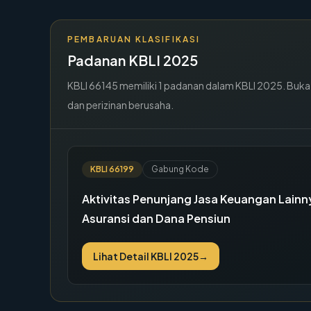
PEMBARUAN KLASIFIKASI
Padanan KBLI 2025
KBLI
66145
memiliki
1
padanan dalam KBLI 2025. Buka de
dan perizinan berusaha.
KBLI
66199
Gabung Kode
Aktivitas Penunjang Jasa Keuangan Lainn
Asuransi dan Dana Pensiun
Lihat Detail KBLI 2025
→