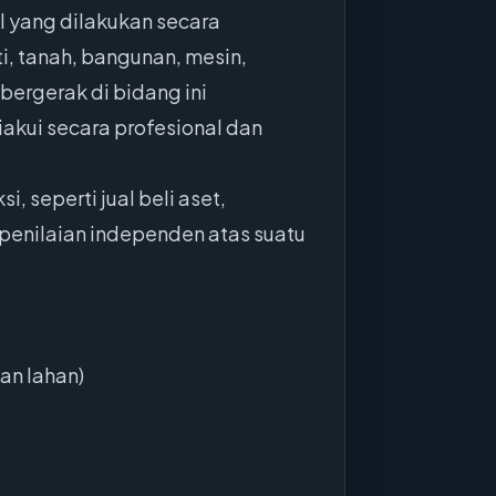
l yang dilakukan secara
ti, tanah, bangunan, mesin,
bergerak di bidang ini
akui secara profesional dan
 seperti jual beli aset,
 penilaian independen atas suatu
an lahan)