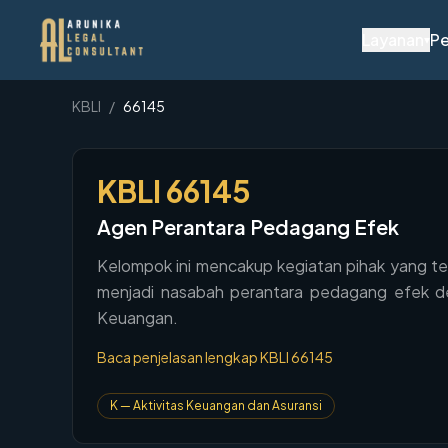
Layanan
Pe
▾
KBLI
/
66145
KBLI
66145
Agen Perantara Pedagang Efek
Kelompok ini mencakup kegiatan pihak yang te
menjadi nasabah perantara pedagang efek den
Keuangan.
Baca penjelasan lengkap KBLI
66145
K
—
Aktivitas Keuangan dan Asuransi