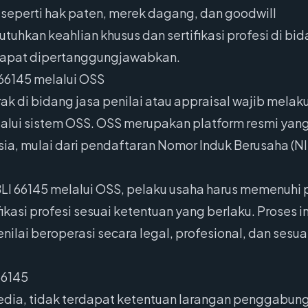
, seperti hak paten, merek dagang, dan goodwill
tuhkan keahlian khusus dan sertifikasi profesi di b
n dapat dipertanggungjawabkan.
66145 melalui OSS
ak di bidang jasa penilai atau appraisal wajib mela
alui sistem OSS. OSS merupakan platform resmi yang
ia, mulai dari pendaftaran Nomor Induk Berusaha (NIB)
LI 66145 melalui OSS, pelaku usaha harus memenuhi p
fikasi profesi sesuai ketentuan yang berlaku. Proses 
ilai beroperasi secara legal, profesional, dan sesua
66145
sedia, tidak terdapat ketentuan larangan penggabun