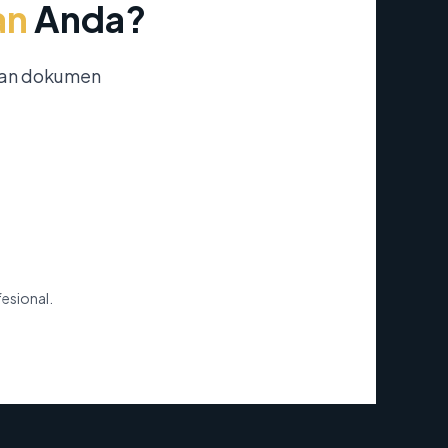
an
Anda?
nan dokumen
fesional.