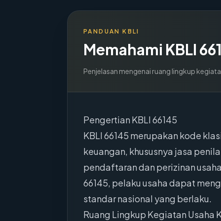
PANDUAN KBLI
Memahami KBLI
66
Penjelasan mengenai ruang lingkup kegiata
Pengertian KBLI 66145
KBLI 66145 merupakan kode klas
keuangan, khususnya jasa penilai
pendaftaran dan perizinan usaha
66145, pelaku usaha dapat mengi
standar nasional yang berlaku.
Ruang Lingkup Kegiatan Usaha K