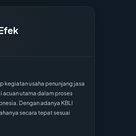
Efek
p kegiatan usaha penunjang jasa
gai acuan utama dalam proses
ndonesia. Dengan adanya KBLI
sahanya secara tepat sesuai