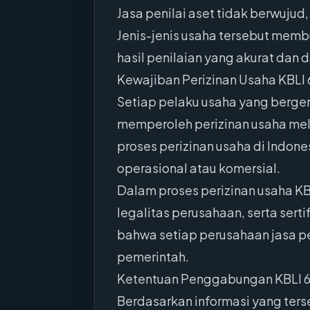
Jasa penilai aset tidak berwujud
Jenis-jenis usaha tersebut membu
hasil penilaian yang akurat da
Kewajiban Perizinan Usaha KBLI 
Setiap pelaku usaha yang berger
memperoleh perizinan usaha mel
proses perizinan usaha di Indones
operasional atau komersial.
Dalam proses perizinan usaha KB
legalitas perusahaan, serta serti
bahwa setiap perusahaan jasa pen
pemerintah.
Ketentuan Penggabungan KBLI 
Berdasarkan informasi yang ter