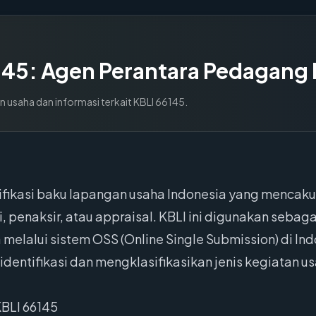
145
:
Agen Perantara Pedagang 
n usaha dan informasi terkait KBLI
66145
.
ifikasi baku lapangan usaha Indonesia yang mencaku
, penaksir, atau appraisal. KBLI ini digunakan seba
 melalui sistem OSS (Online Single Submission) di I
dentifikasi dan mengklasifikasikan jenis kegiatan u
BLI 66145