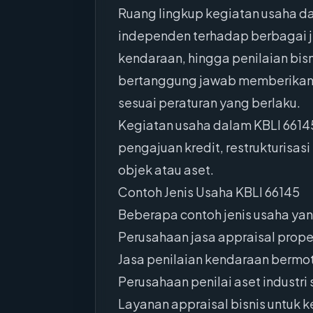
Ruang lingkup kegiatan usaha da
independen terhadap berbagai jen
kendaraan, hingga penilaian bisn
bertanggung jawab memberikan op
sesuai peraturan yang berlaku.
Kegiatan usaha dalam KBLI 66145
pengajuan kredit, restrukturisa
objek atau aset.
Contoh Jenis Usaha KBLI 66145
Beberapa contoh jenis usaha yan
Perusahaan jasa appraisal prope
Jasa penilaian kendaraan bermoto
Perusahaan penilai aset industri 
Layanan appraisal bisnis untuk ke