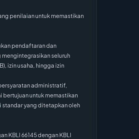
idang penilaian untuk memastikan
kukan pendaftaran dan
 mengintegrasikan seluruh
, izin usaha, hingga izin
ersyaratan administratif,
ini bertujuan untuk memastikan
i standar yang ditetapkan oleh
gan KBLI 66145 dengan KBLI