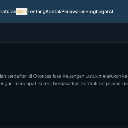
raturan
KBLI
Tentang
Kontak
Penawaran
Blog
Legal AI
▾
lah terdaftar di Otoritas Jasa Keuangan untuk melakukan 
gan mendapat komisi berdasarkan kontrak kerjasama dan 