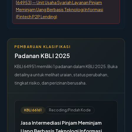
[
64953
] —
Unit Usaha Syariah Layanan Pinjam
Meminjam Uang Berbasis Teknologi Informasi
(Fintech P2P Lending)
PEMBARUAN KLASIFIKASI
Padanan KBLI 2025
KBLI
64951
memiliki
1
padanan dalam KBLI 2025. Buka
detailnya untuk melihat uraian, status perubahan,
tingkat risiko, dan perizinan berusaha.
KBLI
66161
Recoding/Pindah Kode
Jasa Intermediasi Pinjam Meminjam
Uang Berbasis Teknologi Informasi