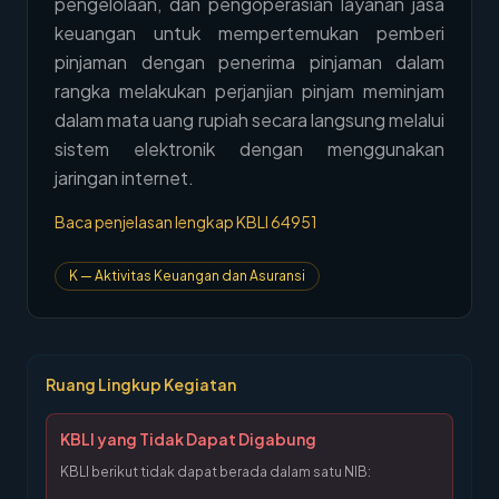
pengelolaan, dan pengoperasian layanan jasa
→
Hubungi Kami
keuangan untuk mempertemukan pemberi
pinjaman dengan penerima pinjaman dalam
Member Area
rangka melakukan perjanjian pinjam meminjam
dalam mata uang rupiah secara langsung melalui
sistem elektronik dengan menggunakan
jaringan internet.
Baca penjelasan lengkap KBLI
64951
K
—
Aktivitas Keuangan dan Asuransi
Ruang Lingkup Kegiatan
KBLI yang Tidak Dapat Digabung
KBLI berikut tidak dapat berada dalam satu NIB: