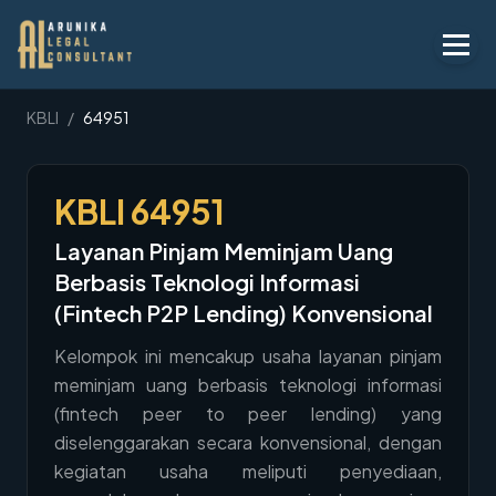
Layanan
KBLI
/
64951
Peraturan
KBLI
64951
KBLI
Layanan Pinjam Meminjam Uang
Tentang
Berbasis Teknologi Informasi
Kontak
(Fintech P2P Lending) Konvensional
Kelompok ini mencakup usaha layanan pinjam
Penawaran
meminjam uang berbasis teknologi informasi
Blog
(fintech peer to peer lending) yang
diselenggarakan secara konvensional, dengan
Legal AI
kegiatan usaha meliputi penyediaan,