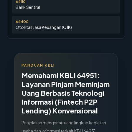
64110
Bank Sentral
64400
Otoritas Jasa Keuangan (OJK)
PANDUAN KBLI
Memahami KBLI
64951
:
Layanan Pinjam Meminjam
Uang Berbasis Teknologi
Informasi (Fintech P2P
Lending) Konvensional
Penjelasan mengenai ruang lingkup kegiatan
usaha dan informasi terkait KBLI
64951
.