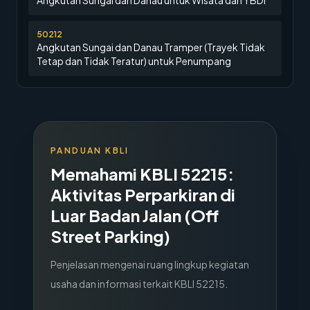
Angkutan Sungai dan Danau untuk Wisata dan YBDI
50212
Angkutan Sungai dan Danau Tramper (Trayek Tidak
Tetap dan Tidak Teratur) untuk Penumpang
PANDUAN KBLI
Memahami KBLI
52215
:
Aktivitas Perparkiran di
Luar Badan Jalan (Off
Street Parking)
Penjelasan mengenai ruang lingkup kegiatan
usaha dan informasi terkait KBLI
52215
.