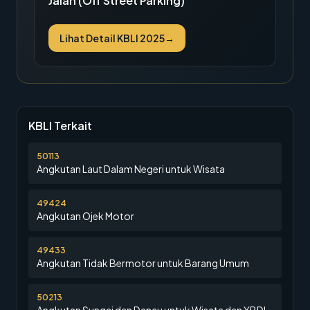
Jalan (Off Street Parking)
Lihat Detail KBLI 2025
→
KBLI Terkait
50113
Angkutan Laut Dalam Negeri untuk Wisata
49424
Angkutan Ojek Motor
49433
Angkutan Tidak Bermotor untuk Barang Umum
50213