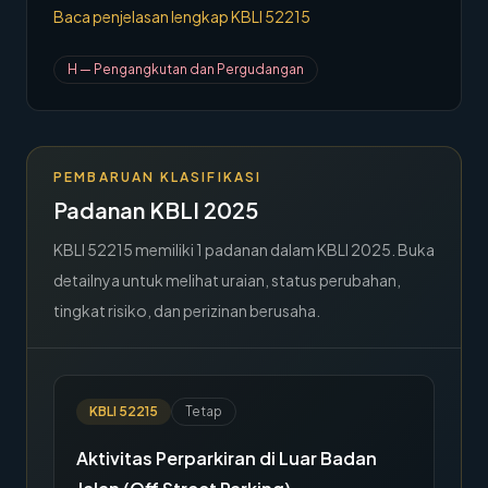
Baca penjelasan lengkap KBLI
52215
→
Hubungi Kami
H
—
Pengangkutan dan Pergudangan
Member Area
PEMBARUAN KLASIFIKASI
Padanan KBLI 2025
KBLI
52215
memiliki
1
padanan dalam KBLI 2025. Buka
detailnya untuk melihat uraian, status perubahan,
tingkat risiko, dan perizinan berusaha.
KBLI
52215
Tetap
Aktivitas Perparkiran di Luar Badan