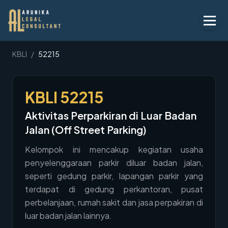
Layanan
KBLI
/
52215
Peraturan
KBLI
52215
KBLI
Aktivitas Perparkiran di Luar Badan
Tentang
Jalan (Off Street Parking)
Kontak
Kelompok ini mencakup kegiatan usaha
penyelenggaraan parkir diluar badan jalan,
Penawaran
seperti gedung parkir, lapangan parkir yang
Blog
terdapat di gedung perkantoran, pusat
perbelanjaan, rumah sakit dan jasa perpakiran di
Legal AI
luar badan jalan lainnya.