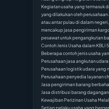
Kegiatan usaha yang termasuk da
yang dilakukan oleh perusahaan
atau antar pulau di dalam negeri,
mencakup jasa pengiriman kargo 
pesawat untuk pengangkutan bar
Contoh Jenis Usaha dalam KBLI 
Beberapa contoh jenis usaha yan
Perusahaan jasa angkutan udara 
Perusahaan logistik udara yang
Perusahaan penyedia layanan c
Jasa pengiriman barang berbahaya
Jasa distribusi barang dagangan
Kewajiban Perizinan Usaha Mela
Setiap pelaku usaha yang berger