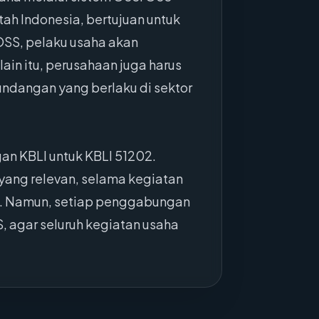
tah Indonesia, bertujuan untuk
OSS, pelaku usaha akan
ain itu, perusahaan juga harus
undangan yang berlaku di sektor
an KBLI untuk KBLI 51202.
ang relevan, selama kegiatan
u. Namun, setiap penggabungan
, agar seluruh kegiatan usaha