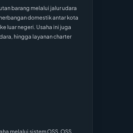
tan barang melalui jalur udara
enerbangan domestik antar kota
e luar negeri. Usaha ini juga
ara, hingga layanan charter
saha melalui sistem OSS. OSS