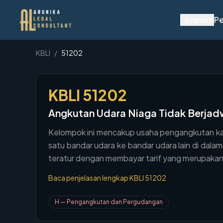
Layanan
Pe
▾
KBLI
/
51202
KBLI
51202
Angkutan Udara Niaga Tidak Berjad
Kelompok ini mencakup usaha pengangkutan kar
satu bandar udara ke bandar udara lain di dal
teratur dengan membayar tarif yang merupakan 
Baca penjelasan lengkap KBLI
51202
H
—
Pengangkutan dan Pergudangan