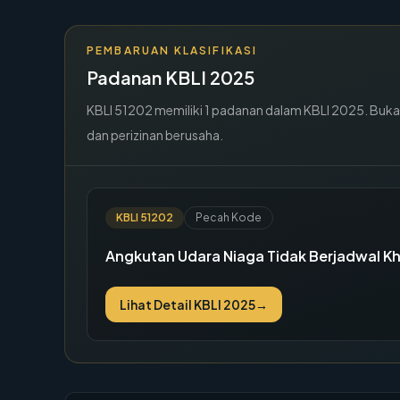
PEMBARUAN KLASIFIKASI
Padanan KBLI 2025
KBLI
51202
memiliki
1
padanan dalam KBLI 2025. Buka de
dan perizinan berusaha.
KBLI
51202
Pecah Kode
Angkutan Udara Niaga Tidak Berjadwal K
Lihat Detail KBLI 2025
→