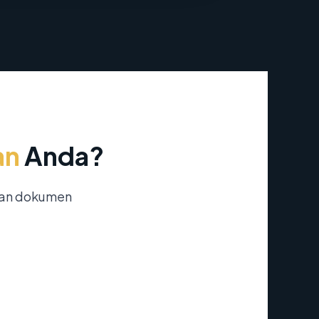
an
Anda?
nan dokumen