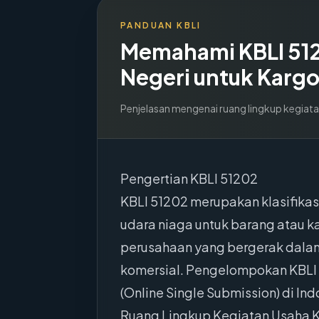
PANDUAN KBLI
Memahami KBLI
51
Negeri untuk Karg
Penjelasan mengenai ruang lingkup kegiata
Pengertian KBLI 51202
KBLI 51202 merupakan klasifika
udara niaga untuk barang atau k
perusahaan yang bergerak dalam
komersial. Pengelompokan KBLI 
(Online Single Submission) di Ind
Ruang Lingkup Kegiatan Usaha 