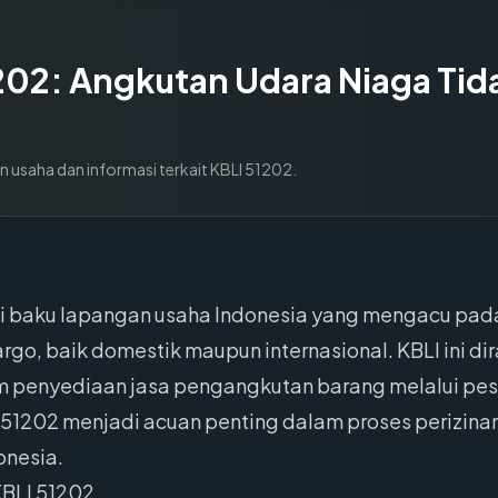
202
:
Angkutan Udara Niaga Tid
o
n usaha dan informasi terkait KBLI
51202
.
si baku lapangan usaha Indonesia yang mengacu pad
argo, baik domestik maupun internasional. KBLI ini
 penyediaan jasa pengangkutan barang melalui pes
51202 menjadi acuan penting dalam proses perizinan
onesia.
KBLI 51202