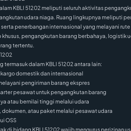
lam KBLI 51202 meliputi seluruh aktivitas pengangku
 angkutan udara niaga. Ruang lingkupnya meliputi p
 serta penerbangan internasional yang melayani rute k
khusus, pengangkutan barang berbahaya, logistik ud
ang tertentu.
51202
g termasuk dalam KBLI 51202 antara lain:
kargo domestik dan internasional
 melayani pengiriman barang ekspres
harter pesawat untuk pengangkutan barang
 atau bernilai tinggi melalui udara
, dokumen, atau paket melalui pesawat udara
lui OSS
ak di bidang KBLI 51202 wajib mengurus perizinan u