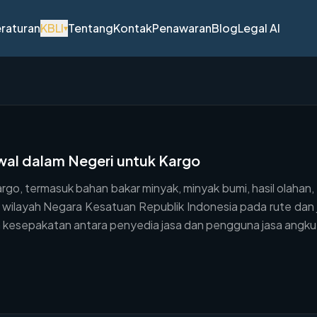
raturan
KBLI
Tentang
Kontak
Penawaran
Blog
Legal AI
▾
wal dalam Negeri untuk Kargo
go, termasuk bahan bakar minyak, minyak bumi, hasil olaha
am wilayah Negara Kesatuan Republik Indonesia pada rute dan
kesepakatan antara penyedia jasa dan pengguna jasa angkuta