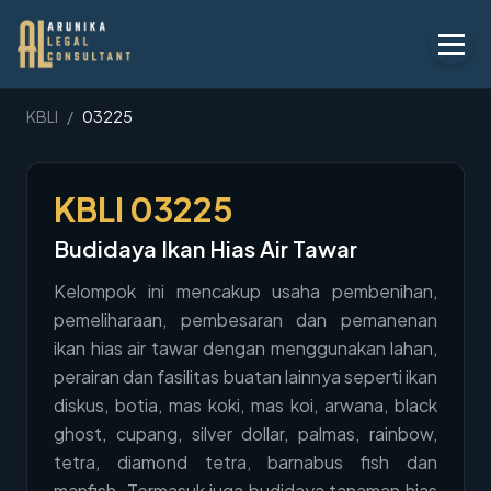
Layanan
KBLI
/
03225
Peraturan
KBLI
03225
KBLI
Budidaya Ikan Hias Air Tawar
Tentang
Kelompok ini mencakup usaha pembenihan,
Kontak
pemeliharaan, pembesaran dan pemanenan
ikan hias air tawar dengan menggunakan lahan,
Penawaran
perairan dan fasilitas buatan lainnya seperti ikan
Blog
diskus, botia, mas koki, mas koi, arwana, black
ghost, cupang, silver dollar, palmas, rainbow,
Legal AI
tetra, diamond tetra, barnabus fish dan
manfish. Termasuk juga budidaya tanaman hias