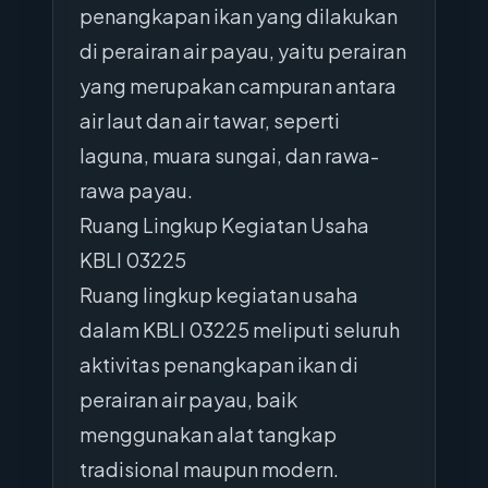
penangkapan ikan yang dilakukan
di perairan air payau, yaitu perairan
yang merupakan campuran antara
air laut dan air tawar, seperti
laguna, muara sungai, dan rawa-
rawa payau.
Ruang Lingkup Kegiatan Usaha
KBLI 03225
Ruang lingkup kegiatan usaha
dalam KBLI 03225 meliputi seluruh
aktivitas penangkapan ikan di
perairan air payau, baik
menggunakan alat tangkap
tradisional maupun modern.