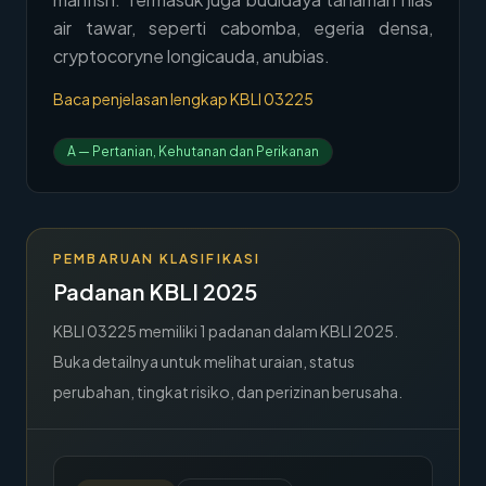
air tawar, seperti cabomba, egeria densa,
→
Hubungi Kami
cryptocoryne longicauda, anubias.
Member Area
Baca penjelasan lengkap KBLI
03225
A
—
Pertanian, Kehutanan dan Perikanan
PEMBARUAN KLASIFIKASI
Padanan KBLI 2025
KBLI
03225
memiliki
1
padanan dalam KBLI 2025.
Buka detailnya untuk melihat uraian, status
perubahan, tingkat risiko, dan perizinan berusaha.