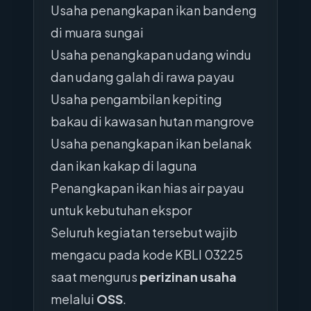
Usaha penangkapan ikan bandeng
di muara sungai
Usaha penangkapan udang windu
dan udang galah di rawa payau
Usaha pengambilan kepiting
bakau di kawasan hutan mangrove
Usaha penangkapan ikan belanak
dan ikan kakap di laguna
Penangkapan ikan hias air payau
untuk kebutuhan ekspor
Seluruh kegiatan tersebut wajib
mengacu pada kode KBLI 03225
saat mengurus
perizinan usaha
melalui
OSS
.