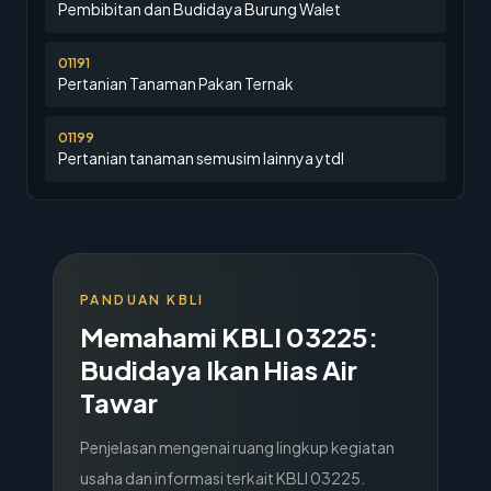
Pembibitan dan Budidaya Burung Walet
01191
Pertanian Tanaman Pakan Ternak
01199
Pertanian tanaman semusim lainnya ytdl
PANDUAN KBLI
Memahami KBLI
03225
:
Budidaya Ikan Hias Air
Tawar
Penjelasan mengenai ruang lingkup kegiatan
usaha dan informasi terkait KBLI
03225
.