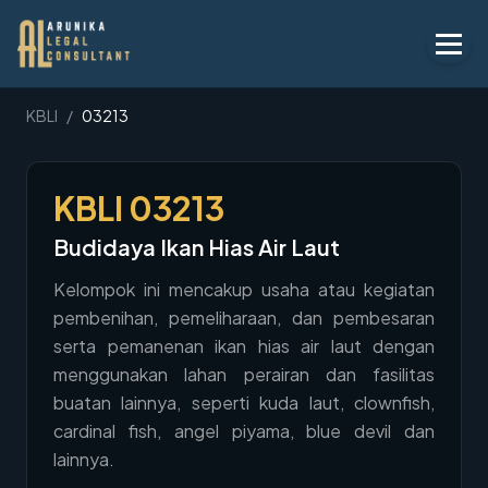
Layanan
KBLI
/
03213
Peraturan
KBLI
03213
KBLI
Budidaya Ikan Hias Air Laut
Tentang
Kelompok ini mencakup usaha atau kegiatan
Kontak
pembenihan, pemeliharaan, dan pembesaran
serta pemanenan ikan hias air laut dengan
Penawaran
menggunakan lahan perairan dan fasilitas
Blog
buatan lainnya, seperti kuda laut, clownfish,
cardinal fish, angel piyama, blue devil dan
Legal AI
lainnya.