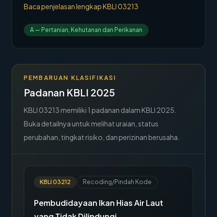
Baca penjelasan lengkap KBLI
03213
→
Hubungi Kami
A
—
Pertanian, Kehutanan dan Perikanan
Member Area
PEMBARUAN KLASIFIKASI
Padanan KBLI 2025
KBLI
03213
memiliki
1
padanan dalam KBLI 2025.
Buka detailnya untuk melihat uraian, status
perubahan, tingkat risiko, dan perizinan berusaha.
KBLI
03212
Recoding/Pindah Kode
Pembudidayaan Ikan Hias Air Laut
yang Tidak Dilindungi