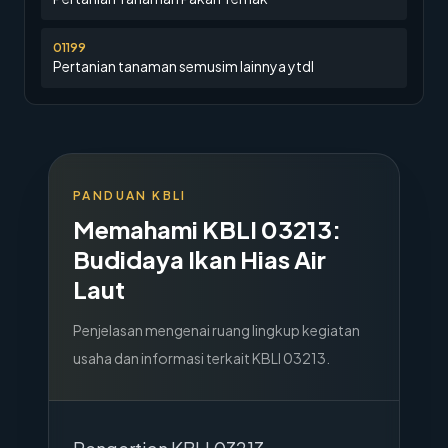
01199
Pertanian tanaman semusim lainnya ytdl
PANDUAN KBLI
Memahami KBLI
03213
:
Budidaya Ikan Hias Air
Laut
Penjelasan mengenai ruang lingkup kegiatan
usaha dan informasi terkait KBLI
03213
.