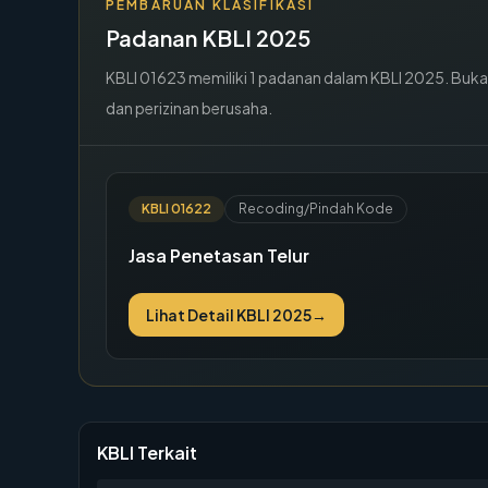
PEMBARUAN KLASIFIKASI
Padanan KBLI 2025
KBLI
01623
memiliki
1
padanan dalam KBLI 2025. Buka de
dan perizinan berusaha.
KBLI
01622
Recoding/Pindah Kode
Jasa Penetasan Telur
Lihat Detail KBLI 2025
→
KBLI Terkait