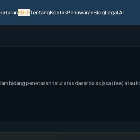
raturan
KBLI
Tentang
Kontak
Penawaran
Blog
Legal AI
▾
m bidang penetasan telur atas dasar balas jasa (fee) atau k