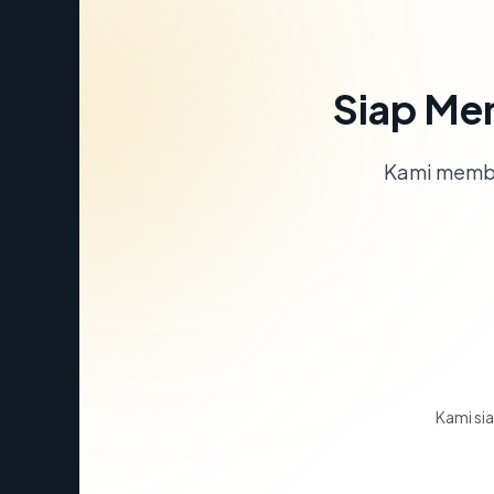
Siap Me
Kami memba
Kami sia