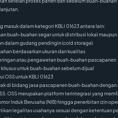
kukan setelah proses panen dan sebelum buah-buaha
lanjutan.
g masuk dalam kategori KBLI 01623 antara lain:
 buah-buahan segar untuk distribusi lokal maupun
 dalam gudang pendingin (cold storage)
uahan berdasarkan ukuran dan kualitas
eringan atau pengawetan buah-buahan pascapanen
 khusus untuk buah-buahan sebelum dijual
ui OSS untuk KBLI 01623
rak di bidang jasa pascapanen buah-buahan dengan 
OSS. OSS merupakan platform terintegrasi yang memfas
omor Induk Berusaha (NIB) hingga penerbitan izin ope
tikan legalitas usahanya sesuai dengan ketentuan 