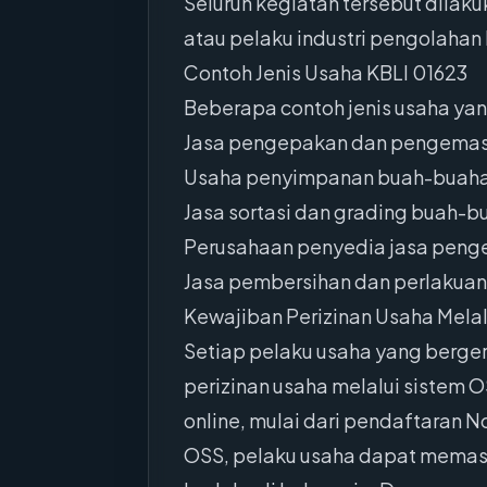
Seluruh kegiatan tersebut dila
atau pelaku industri pengolahan 
Contoh Jenis Usaha KBLI 01623
Beberapa contoh jenis usaha yan
Jasa pengepakan dan pengemasan
Usaha penyimpanan buah-buahan
Jasa sortasi dan grading buah-b
Perusahaan penyedia jasa peng
Jasa pembersihan dan perlakuan
Kewajiban Perizinan Usaha Melal
Setiap pelaku usaha yang berge
perizinan usaha melalui sistem 
online, mulai dari pendaftaran N
OSS, pelaku usaha dapat memas