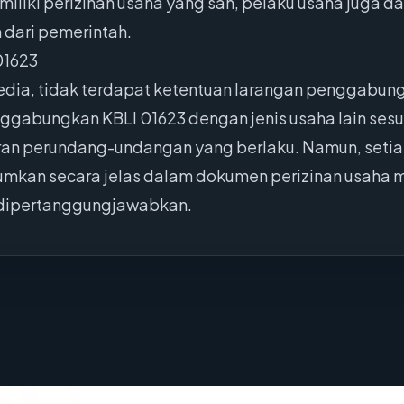
miliki perizinan usaha yang sah, pelaku usaha juga
 dari pemerintah.
01623
sedia, tidak terdapat ketentuan larangan penggabun
ggabungkan KBLI 01623 dengan jenis usaha lain ses
ran perundang-undangan yang berlaku. Namun, setia
mkan secara jelas dalam dokumen perizinan usaha me
 dipertanggungjawabkan.