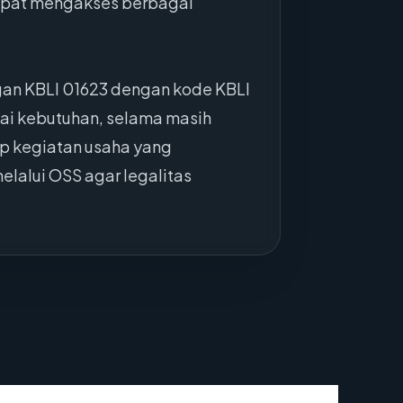
 dapat mengakses berbagai
gan KBLI 01623 dengan kode KBLI
uai kebutuhan, selama masih
p kegiatan usaha yang
lalui OSS agar legalitas