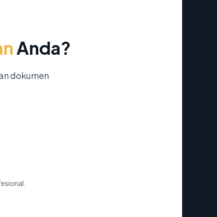
an
Anda?
nan dokumen
fesional.