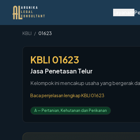
Layanan
Pe
▾
KBLI
/
01623
KBLI
01623
Jasa Penetasan Telur
Kelompok ini mencakup usaha yang bergerak dala
Baca penjelasan lengkap KBLI
01623
A
—
Pertanian, Kehutanan dan Perikanan