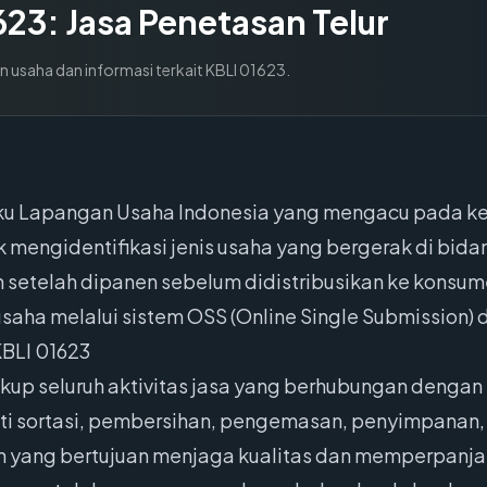
623
:
Jasa Penetasan Telur
n usaha dan informasi terkait KBLI
01623
.
Baku Lapangan Usaha Indonesia yang mengacu pada k
k mengidentifikasi jenis usaha yang bergerak di bi
setelah dipanen sebelum didistribusikan ke konsum
saha melalui sistem OSS (Online Single Submission) d
BLI 01623
kup seluruh aktivitas jasa yang berhubungan deng
uti sortasi, pembersihan, pengemasan, penyimpanan
ain yang bertujuan menjaga kualitas dan memperpan