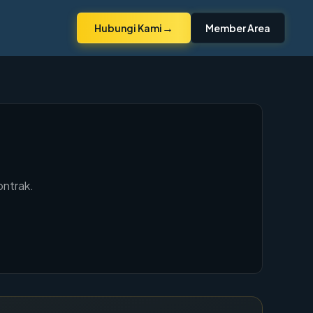
→
Hubungi Kami
Member Area
ontrak.