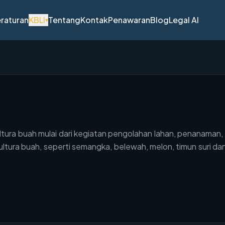
raturan
KBLI
Tentang
Kontak
Penawaran
Blog
Legal AI
▾
ltura buah mulai dari kegiatan pengolahan lahan, penanaman
ltura buah, seperti semangka, belewah, melon, timun suri d