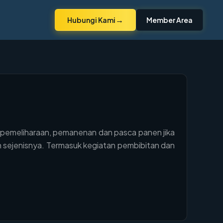
→
Hubungi Kami
Member Area
, pemeliharaan, pemanenan dan pasca panen jika
an sejenisnya. Termasuk kegiatan pembibitan dan