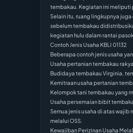
tembakau. Kegiatan ini melipu
Selain itu, ruang lingkupnya jug
sebelum tembakau didistribusika
kegiatan hulu dalam rantai paso
Contoh Jenis Usaha KBLI 01132
Beberapa contoh jenis usaha yan
Usaha pertanian tembakau rakyat
Budidaya tembakau Virginia, te
Kemitraan usaha pertanian tem
Kelompok tani tembakau yang me
Usaha persemaian bibit tembaka
Semua jenis usaha di atas waji
melalui OSS.
Kewajiban Perizinan Usaha Mela