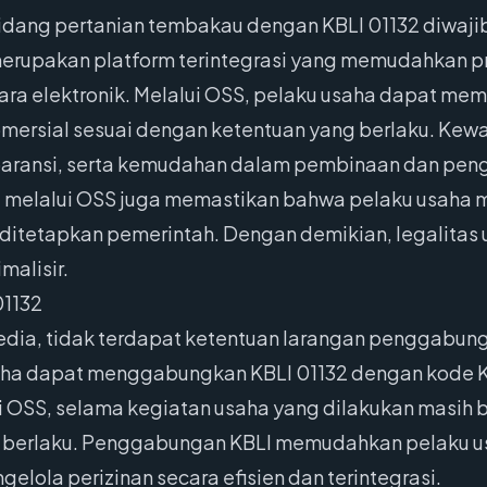
bidang pertanian tembakau dengan KBLI 01132 diwaji
erupakan platform terintegrasi yang memudahkan pro
cara elektronik. Melalui OSS, pelaku usaha dapat m
komersial sesuai dengan ketentuan yang berlaku. Kewaj
paransi, serta kemudahan dalam pembinaan dan penga
aha melalui OSS juga memastikan bahwa pelaku usaha 
 ditetapkan pemerintah. Dengan demikian, legalitas u
malisir.
01132
sedia, tidak terdapat ketentuan larangan penggabun
 usaha dapat menggabungkan KBLI 01132 dengan kode K
i OSS, selama kegiatan usaha yang dilakukan masih
 berlaku. Penggabungan KBLI memudahkan pelaku us
gelola perizinan secara efisien dan terintegrasi.