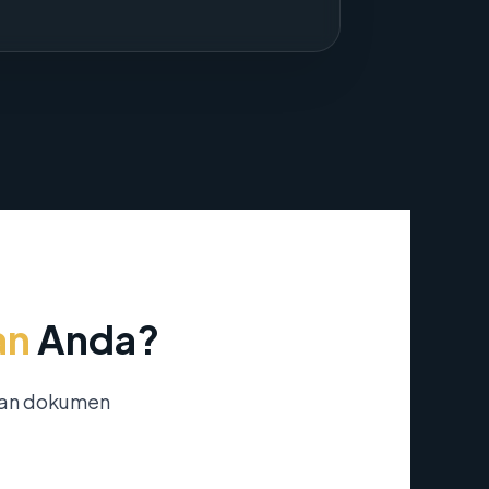
an
Anda?
nan dokumen