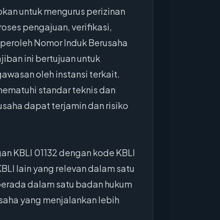
bkan untuk mengurus perizinan
ses pengajuan, verifikasi,
emperoleh Nomor Induk Berusaha
iban ini bertujuan untuk
wasan oleh instansi terkait.
mematuhi standar teknis dan
saha dapat terjamin dan risiko
gan KBLI 01132 dengan kode KBLI
BLI lain yang relevan dalam satu
 berada dalam satu badan hukum
aha yang menjalankan lebih