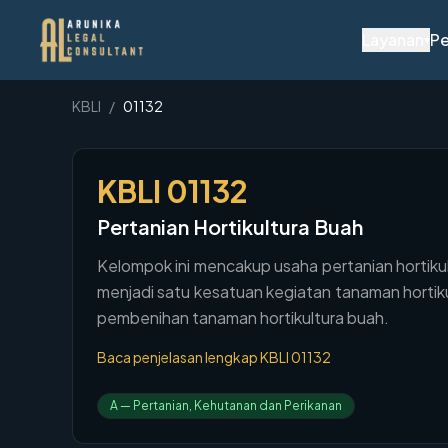
Layanan
Pe
▾
KBLI
/
01132
KBLI
01132
Pertanian Hortikultura Buah
Kelompok ini mencakup usaha pertanian hortiku
menjadi satu kesatuan kegiatan tanaman hortiku
pembenihan tanaman hortikultura buah.
Baca penjelasan lengkap KBLI
01132
A
—
Pertanian, Kehutanan dan Perikanan