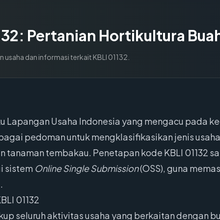
132
:
Pertanian Hortikultura Bua
n usaha dan informasi terkait KBLI
01132
.
Baku Lapangan Usaha Indonesia yang mengacu pada k
ebagai pedoman untuk mengklasifikasikan jenis usah
an tanaman tembakau. Penetapan kode KBLI 01132 sa
ui sistem
Online Single Submission
(OSS), guna memast
.
BLI 01132
kup seluruh aktivitas usaha yang berkaitan dengan