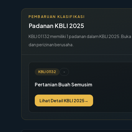
PEMBARUAN KLASIFIKASI
Padanan KBLI 2025
KBLI
01132
memiliki
1
padanan dalam KBLI 2025. Buka de
dan perizinan berusaha.
KBLI
01132
-
Pertanian Buah Semusim
Lihat Detail KBLI 2025
→