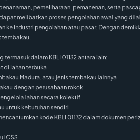
ti penanaman, pemeliharaan, pemanenan, serta pas
a dapat melibatkan proses pengolahan awal yang dila
n ke industri pengolahan atau pasar. Dengan demiki
k tembakau.
g termasuk dalam KBLI 01132 antara lain:
 di lahan terbuka
mbakau Madura, atau jenis tembakau lainnya
bakau dengan perusahaan rokok
ngelola lahan secara kolektif
u untuk kebutuhan sendiri
b mencantumkan kode KBLI 01132 dalam dokumen periz
lui OSS