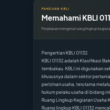
PANDUAN KBLI
Memahami KBLI
01
Penjelasan mengenai ruang lingkup kegiata
Pengertian KBLI 01132
KBLI 01132 adalah Klasifikasi 
tembakau. KBLI ini digunakan s
khususnya dalam sektor pertani
perizinan usaha, terutama melal
hukum pelaku usaha di bidang ini
Ruang Lingkup Kegiatan Usaha K
Ruang lingkup KBLI 01132 menca