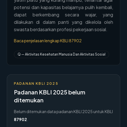
potensi dan kapasitas belajarnya pulih kembali,
→
Hubungi Kami
dapat berkembang secara wajar, yang
Member Area
dilakukan di dalam panti yang dikelola oleh
swasta berdasarkan profesi pekerjaan sosial.
Baca penjelasan lengkap KBLI
87902
Q
—
Aktivitas Kesehatan Manusia Dan Aktivitas Sosial
PADANAN KBLI 2025
Padanan KBLI 2025 belum
ditemukan
Belum ditemukan data padanan KBLI 2025 untuk KBLI
87902
.