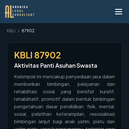
Layanan
KBLI
/
87902
Peraturan
KBLI
87902
KBLI
Aktivitas Panti Asuhan Swasta
Tentang
Kelompok ini mencakup penyediaan jasa dalam
Kontak
memberikan bimbingan, pelayanan dan
rehabilitasi sosial yang bersifat kuratif,
Penawaran
rehabilitatif, promotif dalam bentuk bimbingan
Blog
pengetahuan dasar pendidikan, fisik, mental,
sosial, pelatihan keterampilan, resosialisasi
Legal AI
bimbingan lanjut bagi anak yatim, piatu dan
yatim piatu yang kurang mampu, terlantar agar