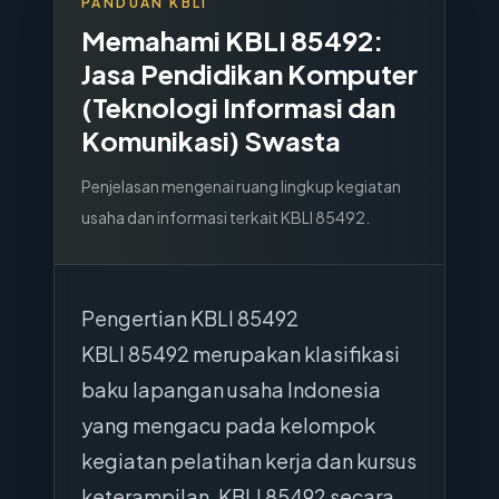
PANDUAN KBLI
Memahami KBLI
85492
:
Jasa Pendidikan Komputer
(Teknologi Informasi dan
Komunikasi) Swasta
Penjelasan mengenai ruang lingkup kegiatan
usaha dan informasi terkait KBLI
85492
.
Pengertian KBLI 85492
KBLI 85492 merupakan klasifikasi
baku lapangan usaha Indonesia
yang mengacu pada kelompok
kegiatan pelatihan kerja dan kursus
keterampilan. KBLI 85492 secara