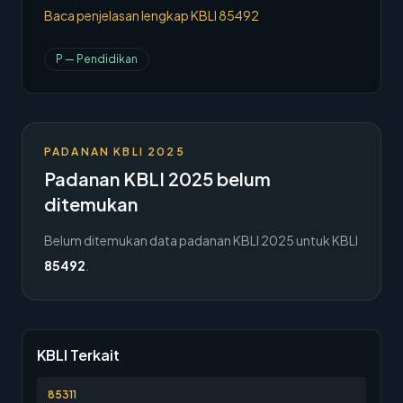
Baca penjelasan lengkap KBLI
85492
→
Hubungi Kami
P
—
Pendidikan
Member Area
PADANAN KBLI 2025
Padanan KBLI 2025 belum
ditemukan
Belum ditemukan data padanan KBLI 2025 untuk KBLI
85492
.
KBLI Terkait
85311