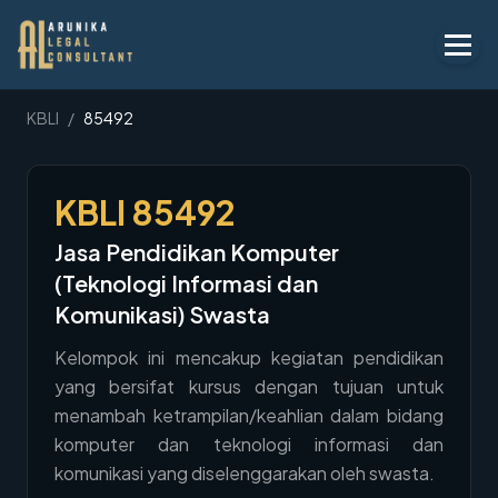
Layanan
KBLI
/
85492
Peraturan
KBLI
85492
KBLI
Jasa Pendidikan Komputer
Tentang
(Teknologi Informasi dan
Kontak
Komunikasi) Swasta
Kelompok ini mencakup kegiatan pendidikan
Penawaran
yang bersifat kursus dengan tujuan untuk
Blog
menambah ketrampilan/keahlian dalam bidang
komputer dan teknologi informasi dan
Legal AI
komunikasi yang diselenggarakan oleh swasta.