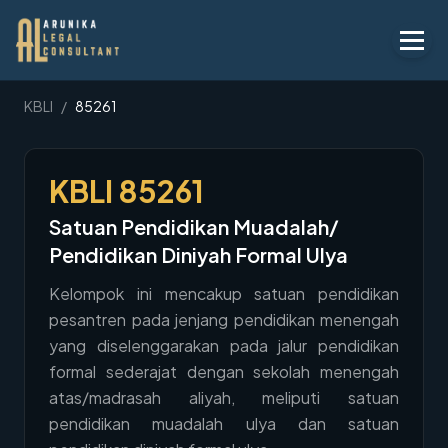
Layanan
KBLI
/
85261
Peraturan
KBLI
85261
KBLI
Satuan Pendidikan Muadalah/
Tentang
Pendidikan Diniyah Formal Ulya
Kontak
Kelompok ini mencakup satuan pendidikan
pesantren pada jenjang pendidikan menengah
Penawaran
yang diselenggarakan pada jalur pendidikan
Blog
formal sederajat dengan sekolah menengah
atas/madrasah aliyah, meliputi satuan
Legal AI
pendidikan muadalah ulya dan satuan