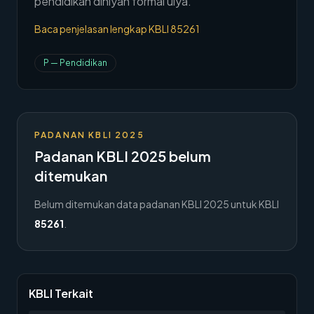
pendidikan diniyah formal ulya.
→
Hubungi Kami
Baca penjelasan lengkap KBLI
85261
Member Area
P
—
Pendidikan
PADANAN KBLI 2025
Padanan KBLI 2025 belum
ditemukan
Belum ditemukan data padanan KBLI 2025 untuk KBLI
85261
.
KBLI Terkait