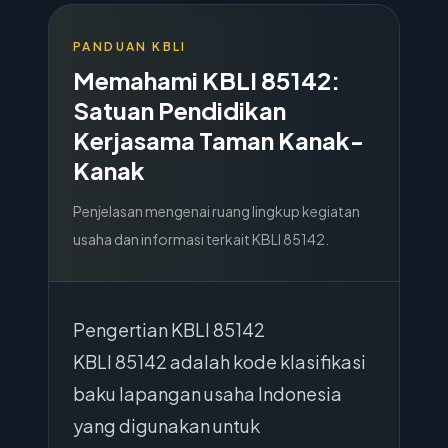
PANDUAN KBLI
Memahami KBLI
85142
:
Satuan Pendidikan
Kerjasama Taman Kanak-
Kanak
Penjelasan mengenai ruang lingkup kegiatan
usaha dan informasi terkait KBLI
85142
.
Pengertian KBLI 85142
KBLI 85142 adalah kode klasifikasi
baku lapangan usaha Indonesia
yang digunakan untuk