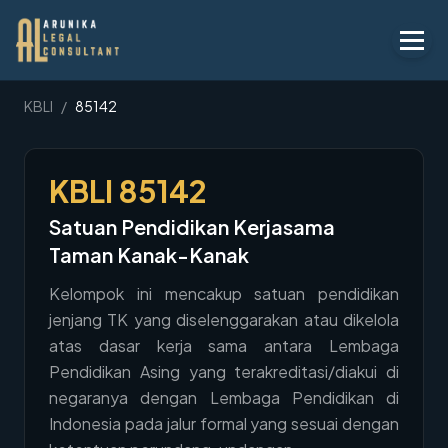
Layanan
KBLI
/
85142
Peraturan
KBLI
85142
KBLI
Satuan Pendidikan Kerjasama
Tentang
Taman Kanak-Kanak
Kontak
Kelompok ini mencakup satuan pendidikan
jenjang TK yang diselenggarakan atau dikelola
Penawaran
atas dasar kerja sama antara Lembaga
Blog
Pendidikan Asing yang terakreditasi/diakui di
negaranya dengan Lembaga Pendidikan di
Legal AI
Indonesia pada jalur formal yang sesuai dengan