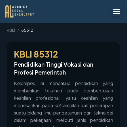
Layanan
KBLI
/
85312
Peraturan
KBLI
85312
KBLI
Pendidikan Tinggi Vokasi dan
Tentang
Profesi Pemerintah
Kontak
Kelompok ini mencakup pendidikan yang
memberikan tekanan pada pembentukan
Penawaran
keahlian profesional, yaitu keahlian yang
Blog
menekankan pada ketrampilan dan penerapan
suatu bidang ilmu pengetahuan dan teknologi
Legal AI
dalam pekerjaan, meliputi jenis pendidikan