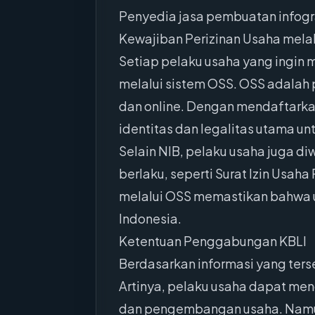
Penyedia jasa pembuatan infogra
Kewajiban Perizinan Usaha mela
Setiap pelaku usaha yang ingin 
melalui sistem OSS. OSS adalah p
dan online. Dengan mendaftarka
identitas dan legalitas utama unt
Selain NIB, pelaku usaha juga d
berlaku, seperti Surat Izin Usaha
melalui OSS memastikan bahwa us
Indonesia.
Ketentuan Penggabungan KBLI
Berdasarkan informasi yang ters
Artinya, pelaku usaha dapat me
dan pengembangan usaha. Namun