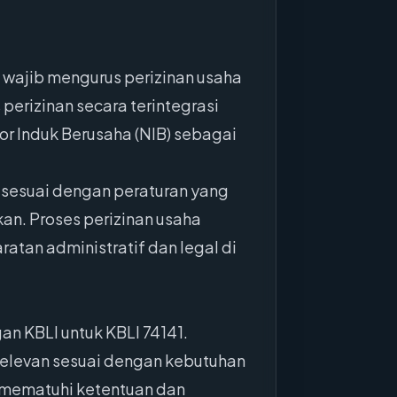
 wajib mengurus perizinan usaha
perizinan secara terintegrasi
r Induk Berusaha (NIB) sebagai
a sesuai dengan peraturan yang
kan. Proses perizinan usaha
atan administratif dan legal di
n KBLI untuk KBLI 74141.
relevan sesuai dengan kebutuhan
 mematuhi ketentuan dan