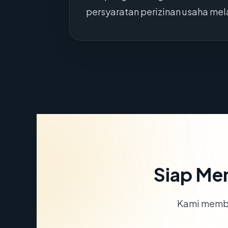
persyaratan perizinan usaha mela
Siap Me
Kami memba