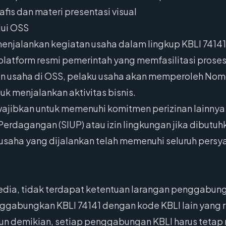
fis dan materi presentasi visual
lui OSS
menjalankan kegiatan usaha dalam lingkup KBLI 74141
latform resmi pemerintah yang memfasilitasi proses 
n usaha di OSS, pelaku usaha akan memperoleh Nomo
uk menjalankan aktivitas bisnis.
iwajibkan untuk memenuhi komitmen perizinan lainny
 Perdagangan (SIUP) atau izin lingkungan jika dibutuh
aha yang dijalankan telah memenuhi seluruh persyar
edia, tidak terdapat ketentuan larangan penggabunga
nggabungkan KBLI 74141 dengan kode KBLI lain yang 
 demikian, setiap penggabungan KBLI harus tetap