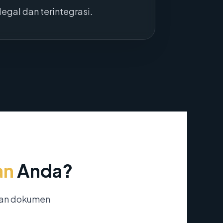
egal dan terintegrasi.
an
Anda?
nan dokumen