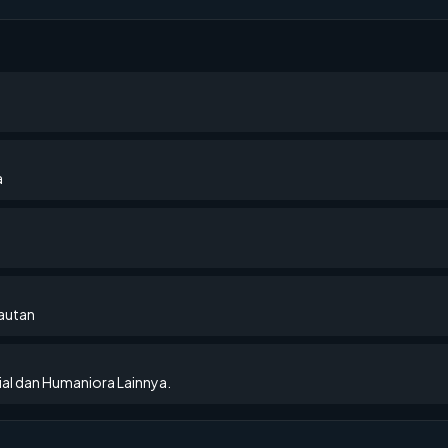
a
lautan
al dan Humaniora Lainnya.