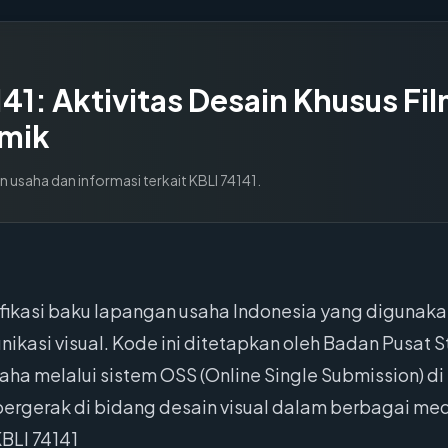
141
:
Aktivitas Desain Khusus Fi
omik
n usaha dan informasi terkait KBLI
74141
.
fikasi baku lapangan usaha Indonesia yang digunakan
ikasi visual. Kode ini ditetapkan oleh Badan Pusat S
ha melalui sistem OSS (Online Single Submission) di 
bergerak di bidang desain visual dalam berbagai me
BLI 74141