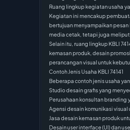
Ruang lingkup kegiatan usaha yan
Kegiatan ini mencakup pembuata
bertujuan menyampaikan pesan k
media cetak, tetapi juga meliputi
Selain itu, ruang lingkup KBLI 7
kemasan produk, desain promosi,
perancangan visual untuk kebutu
Contoh Jenis Usaha KBLI 74141
Beberapa contoh jenis usaha yan
Studio desain grafis yang menye
Perusahaan konsultan branding 
Agensi desain komunikasi visual
Jasa desain kemasan produk untu
Desain user interface (UI) dan us