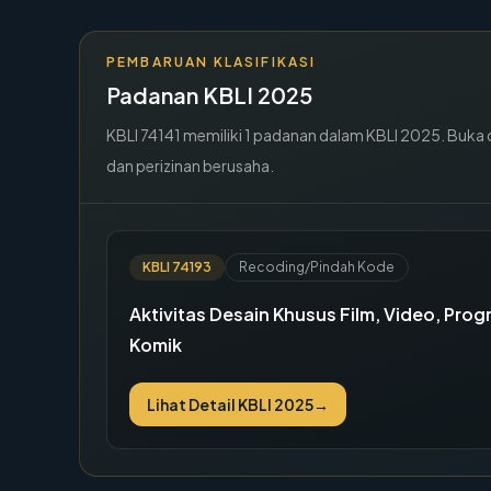
PEMBARUAN KLASIFIKASI
Padanan KBLI 2025
KBLI
74141
memiliki
1
padanan dalam KBLI 2025. Buka det
dan perizinan berusaha.
KBLI
74193
Recoding/Pindah Kode
Aktivitas Desain Khusus Film, Video, Prog
Komik
Lihat Detail KBLI 2025
→