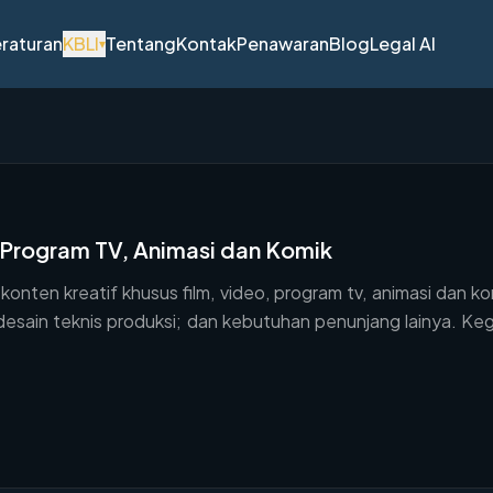
raturan
KBLI
Tentang
Kontak
Penawaran
Blog
Legal AI
▾
, Program TV, Animasi dan Komik
ten kreatif khusus film, video, program tv, animasi dan kom
al; desain teknis produksi; dan kebutuhan penunjang lainya.