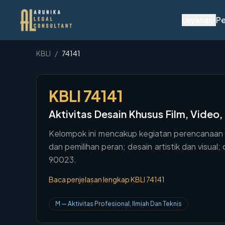
Layanan
Pe
▾
KBLI
/
74141
KBLI
74141
Aktivitas Desain Khusus Film, Video
Kelompok ini mencakup kegiatan perencanaan kon
dan pemilihan peran; desain artistik dan visu
90023.
Baca penjelasan lengkap KBLI
74141
M
—
Aktivitas Profesional, Ilmiah Dan Teknis