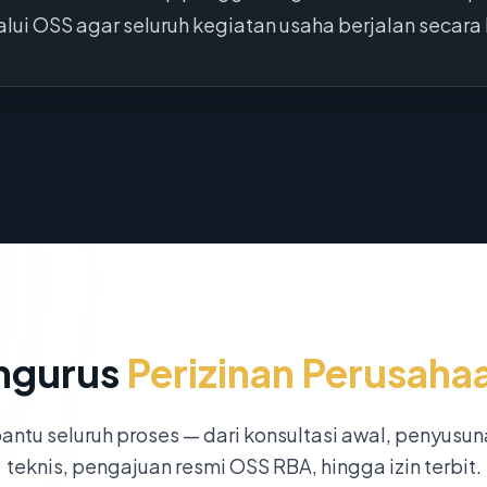
lui OSS agar seluruh kegiatan usaha berjalan secara l
ngurus
Perizinan Perusaha
ntu seluruh proses — dari konsultasi awal, penyusu
teknis, pengajuan resmi OSS RBA, hingga izin terbit.