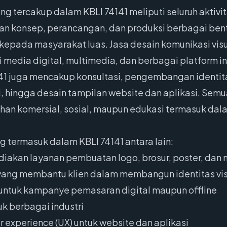
g tercakup dalam KBLI 74141 meliputi seluruh aktivit
n konsep, perancangan, dan produksi berbagai bent
epada masyarakat luas. Jasa desain komunikasi visu
 media digital, multimedia, dan berbagai platform int
4141 juga mencakup konsultasi, pengembangan identit
 hingga desain tampilan website dan aplikasi. Semu
han komersial, sosial, maupun edukasi termasuk dalam
g termasuk dalam KBLI 74141 antara lain:
diakan layanan pembuatan logo, brosur, poster, dan 
yang membantu klien dalam membangun identitas vi
 untuk kampanye pemasaran digital maupun offline
k berbagai industri
er experience (UX) untuk website dan aplikasi