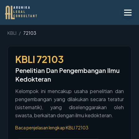
Layanan
KBLI
/
72103
Peraturan
KBLI
72103
KBLI
Penelitian Dan Pengembangan Ilmu
Tentang
Kedokteran
Kontak
Kelompok ini mencakup usaha penelitian dan
pengembangan yang dilakukan secara teratur
Penawaran
(sistematik), yang diselenggarakan oleh
Blog
swasta, berkaitan dengan ilmu kedokteran.
Legal AI
Baca penjelasan lengkap KBLI
72103