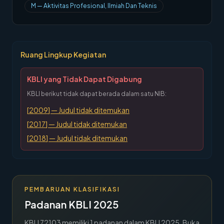
M
—
Aktivitas Profesional, Ilmiah Dan Teknis
→
Hubungi Kami
Member Area
Ruang Lingkup Kegiatan
KBLI yang Tidak Dapat Digabung
KBLI berikut tidak dapat berada dalam satu NIB:
[
2009
] —
Judul tidak ditemukan
[
2017
] —
Judul tidak ditemukan
[
2018
] —
Judul tidak ditemukan
PEMBARUAN KLASIFIKASI
Padanan KBLI 2025
KBLI
72103
memiliki
1
padanan dalam KBLI 2025. Buka