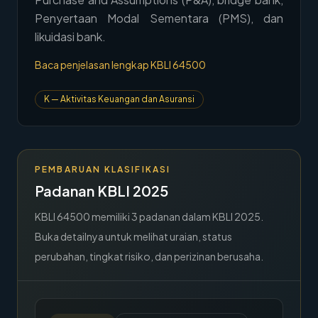
Penyertaan Modal Sementara (PMS), dan
→
Hubungi Kami
likuidasi bank.
Member Area
Baca penjelasan lengkap KBLI
64500
K
—
Aktivitas Keuangan dan Asuransi
PEMBARUAN KLASIFIKASI
Padanan KBLI 2025
KBLI
64500
memiliki
3
padanan dalam KBLI 2025.
Buka detailnya untuk melihat uraian, status
perubahan, tingkat risiko, dan perizinan berusaha.