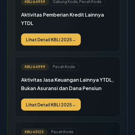
KBLI
64959
Gabung Kode, Pecah Kode
Aktivitas Pemberian Kredit Lainnya
YTDL
Lihat Detail KBLI 2025
→
KBLI
64999
Pecah Kode
Aktivitas Jasa Keuangan Lainnya YTDL,
Bukan Asuransi dan Dana Pensiun
Lihat Detail KBLI 2025
→
KBLI
65123
Pecah Kode