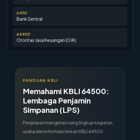
64110
Bank Sentral
64400
Otoritas Jasa Keuangan (OJK)
PANDUAN KBLI
Memahami KBLI
64500
:
Lembaga Penjamin
Simpanan (LPS)
Penjelasan mengenai ruang lingkup kegiatan
usaha dan informasi terkait KBLI
64500
.