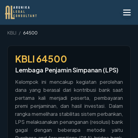
Layanan
KBLI
/
64500
Peraturan
KBLI
64500
KBLI
Lembaga Penjamin Simpanan (LPS)
Tentang
Kelompok ini mencakup kegiatan perolehan
Kontak
dana yang berasal dari kontribusi bank saat
pertama kali menjadi peserta, pembayaran
Penawaran
premi penjaminan, dan hasil investasi. Dalam
Blog
rangka memelihara stabilitas sistem perbankan,
LPS melaksanakan penanganan (resolusi) bank
Legal AI
gagal dengan beberapa metode yaitu
Purchase and Assumptions (P&A), bridge bank,