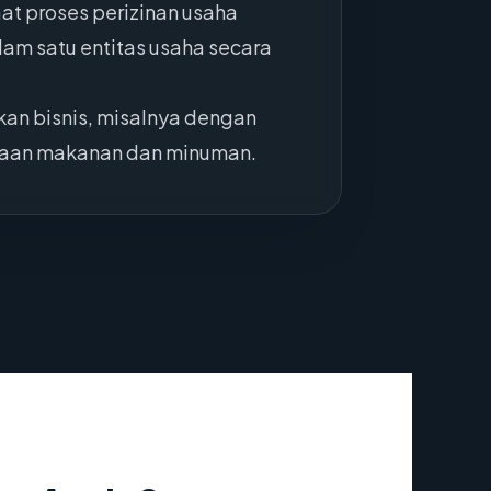
at proses perizinan usaha
am satu entitas usaha secara
an bisnis, misalnya dengan
diaan makanan dan minuman.