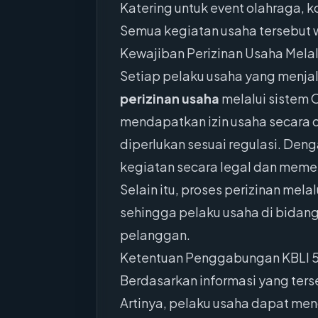
Katering untuk event olahraga, ko
Semua kegiatan usaha tersebut 
Kewajiban Perizinan Usaha Mela
Setiap pelaku usaha yang menjal
perizinan usaha
melalui sistem 
mendapatkan izin usaha secara on
diperlukan sesuai regulasi. De
kegiatan secara legal dan meme
Selain itu, proses perizinan me
sehingga pelaku usaha di bidan
pelanggan.
Ketentuan Penggabungan KBLI 
Berdasarkan informasi yang ters
Artinya, pelaku usaha dapat men