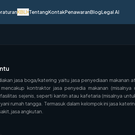
raturan
KBLI
Tentang
Kontak
Penawaran
Blog
Legal AI
▾
entu
akan jasa boga/katering yaitu jasa penyediaan makanan ata
mencakup kontraktor jasa penyedia makanan (misalnya un
 fasilitas sejenis, seperti kantin atau kafetaria (misalnya unt
ayani rumah tangga. Termasuk dalam kelompok ini jasa kateri
kit, jasa angkutan.