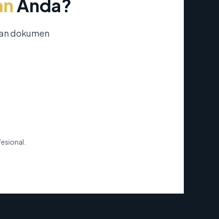
an
Anda?
nan dokumen
fesional.