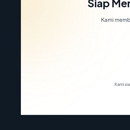
Siap Me
Kami memba
Kami sia