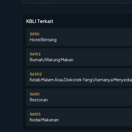
KBLI Terkait
55110
Hotel Bintang
56102
Rumah/Warung Makan
56302
Kelab Malam Atau Diskotek Yang Utamanya Menyedi
56101
Restoran
56103
Kedai Makanan