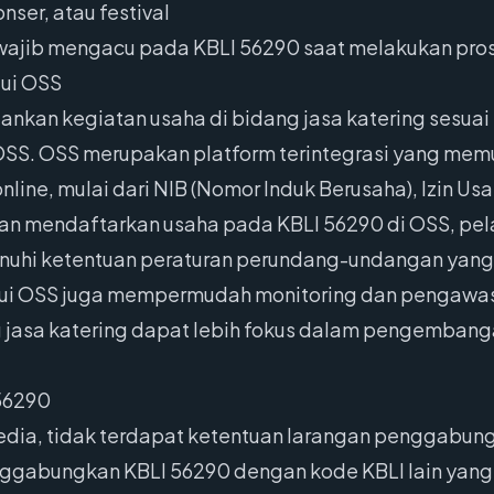
nser, atau festival
wajib mengacu pada KBLI 56290 saat melakukan prose
lui OSS
ankan kegiatan usaha di bidang jasa katering sesua
OSS. OSS merupakan platform terintegrasi yang me
line, mulai dari NIB (Nomor Induk Berusaha), Izin Usa
ngan mendaftarkan usaha pada KBLI 56290 di OSS, pe
nuhi ketentuan peraturan perundang-undangan yang b
lalui OSS juga mempermudah monitoring dan pengawasan
g jasa katering dapat lebih fokus dalam pengemban
56290
edia, tidak terdapat ketentuan larangan penggabung
ggabungkan KBLI 56290 dengan kode KBLI lain yang 