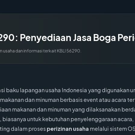
290
:
Penyediaan Jasa Boga Per
n usaha dan informasi terkait KBLI
56290
.
asi baku lapangan usaha Indonesia yang digunakan un
makanan dan minuman berbasis event atau acara tert
iaan makanan dan minuman yang dilaksanakan berda
biasanya untuk kebutuhan penyelenggaraan acara, p
enting dalam proses
perizinan usaha
melalui sistem OS