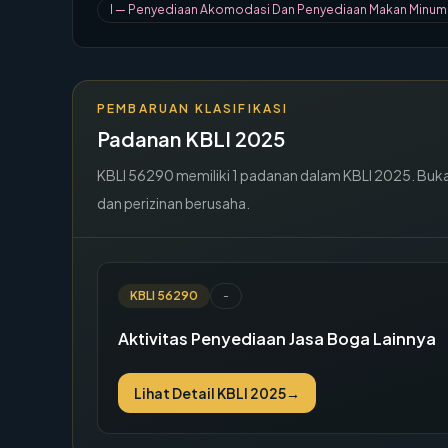
I
—
Penyediaan Akomodasi Dan Penyediaan Makan Minum
PEMBARUAN KLASIFIKASI
Padanan KBLI 2025
KBLI
56290
memiliki
1
padanan dalam KBLI 2025. Buka d
dan perizinan berusaha.
KBLI
56290
-
Aktivitas Penyediaan Jasa Boga Lainnya
Lihat Detail KBLI 2025
→