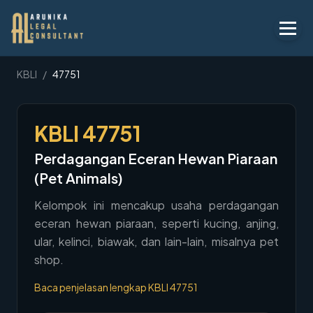
Layanan
KBLI
/
47751
Peraturan
KBLI
47751
KBLI
Perdagangan Eceran Hewan Piaraan
Tentang
(Pet Animals)
Kontak
Kelompok ini mencakup usaha perdagangan
eceran hewan piaraan, seperti kucing, anjing,
Penawaran
ular, kelinci, biawak, dan lain-lain, misalnya pet
Blog
shop.
Legal AI
Baca penjelasan lengkap KBLI
47751