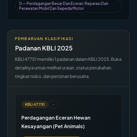
G
—
Perdagangan Besar Dan Eceran; Reparasi Dan
→
Hubungi Kami
Perawatan Mobil Dan Sepeda Motor
Member Area
PEMBARUAN KLASIFIKASI
Padanan KBLI 2025
KBLI
47751
memiliki
1
padanan dalam KBLI 2025. Buka
detailnya untuk melihat uraian, status perubahan,
tingkat risiko, dan perizinan berusaha.
KBLI
47751
-
Perdagangan Eceran Hewan
Kesayangan (Pet Animals)