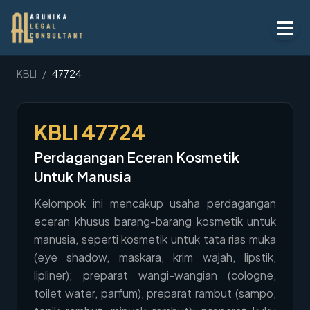
Layanan
KBLI
/
47724
Peraturan
KBLI
47724
KBLI
Perdagangan Eceran Kosmetik
Tentang
Untuk Manusia
Kontak
Kelompok ini mencakup usaha perdagangan
eceran khusus barang-barang kosmetik untuk
Penawaran
manusia, seperti kosmetik untuk tata rias muka
Blog
(eye shadow, maskara, krim wajah, lipstik,
lipliner); preparat wangi-wangian (cologne,
Legal AI
toilet water, parfum), preparat rambut (sampo,