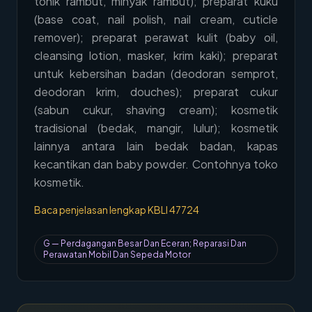
tonik rambut, minyak rambut); preparat kuku
→
(base coat, nail polish, nail cream, cuticle
Hubungi Kami
remover); preparat perawat kulit (baby oil,
Member Area
cleansing lotion, masker, krim kaki); preparat
untuk kebersihan badan (deodoran semprot,
deodoran krim, douches); preparat cukur
(sabun cukur, shaving cream); kosmetik
tradisional (bedak, mangir, lulur); kosmetik
lainnya antara lain bedak badan, kapas
kecantikan dan baby powder. Contohnya toko
kosmetik.
Baca penjelasan lengkap KBLI
47724
G
—
Perdagangan Besar Dan Eceran; Reparasi Dan
Perawatan Mobil Dan Sepeda Motor