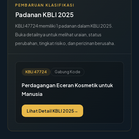
PEMBARUAN KLASIFIKASI
Padanan KBLI 2025
KBLI
47724
memiliki
1
padanan dalam KBLI 2025.
Buka detailnya untuk melihat uraian, status
perubahan, tingkat risiko, dan perizinan berusaha.
KBLI
47724
Gabung Kode
Perdagangan Eceran Kosmetik untuk
Manusia
Lihat Detail KBLI 2025
→