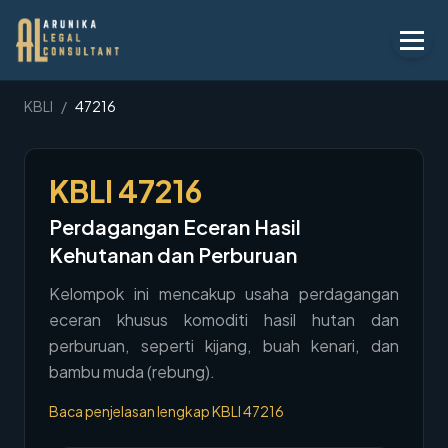
Layanan
KBLI
/
47216
Peraturan
KBLI
47216
KBLI
Perdagangan Eceran Hasil
Tentang
Kehutanan dan Perburuan
Kontak
Kelompok ini mencakup usaha perdagangan
eceran khusus komoditi hasil hutan dan
Penawaran
perburuan, seperti kijang, buah kenari, dan
Blog
bambu muda (rebung).
Legal AI
Baca penjelasan lengkap KBLI
47216