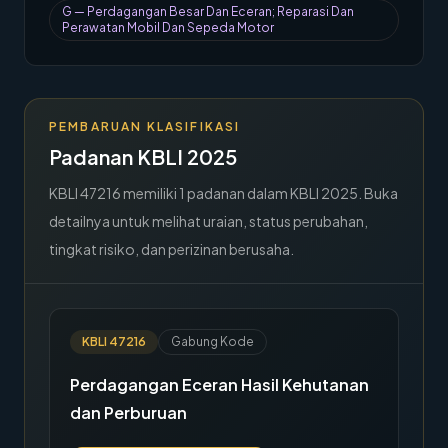
G
—
Perdagangan Besar Dan Eceran; Reparasi Dan
→
Hubungi Kami
Perawatan Mobil Dan Sepeda Motor
Member Area
PEMBARUAN KLASIFIKASI
Padanan KBLI 2025
KBLI
47216
memiliki
1
padanan dalam KBLI 2025. Buka
detailnya untuk melihat uraian, status perubahan,
tingkat risiko, dan perizinan berusaha.
KBLI
47216
Gabung Kode
Perdagangan Eceran Hasil Kehutanan
dan Perburuan