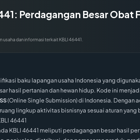
441
:
Perdagangan Besar Obat 
n usaha dan informasi terkait KBLI
46441
.
fikasi baku lapangan usaha Indonesia yang digunaka
r hasil pertanian dan hewan hidup. Kode ini menjad
SS
(Online Single Submission) di Indonesia. Dengan 
ang lingkup aktivitas bisnisnya sesuai aturan yang b
KBLI 46441
da KBLI 46441 meliputi perdagangan besar hasil per