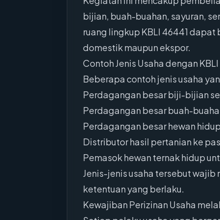
Kegiatan ini mencakup pembelian,
bijian, buah-buahan, sayuran, s
ruang lingkup KBLI 46441 dapat 
domestik maupun ekspor.
Contoh Jenis Usaha dengan KBLI
Beberapa contoh jenis usaha yan
Perdagangan besar biji-bijian s
Perdagangan besar buah-buahan 
Perdagangan besar hewan hidup 
Distributor hasil pertanian ke p
Pemasok hewan ternak hidup un
Jenis-jenis usaha tersebut waj
ketentuan yang berlaku.
Kewajiban Perizinan Usaha melal