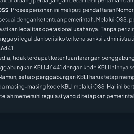
ak di bidang perdagangan besar hasil pertanian da
OSS
. Proses perizinan ini meliputi pendaftaran Nomor
 sesuai dengan ketentuan pemerintah. Melalui OSS,
astikan legalitas operasional usahanya. Tanpa periz
ggap ilegal dan berisiko terkena sanksi administrati
46441
edia, tidak terdapat ketentuan larangan penggabung
nggabungkan KBLI 46441 dengan kode KBLI lainnya s
amun, setiap penggabungan KBLI harus tetap memp
da masing-masing kode KBLI melalui OSS. Hal ini be
 telah memenuhi regulasi yang ditetapkan pemerinta