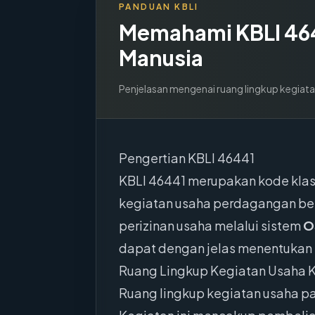
PANDUAN KBLI
Memahami KBLI
46
Manusia
Penjelasan mengenai ruang lingkup kegiata
Pengertian KBLI 46441
KBLI 46441 merupakan kode klasi
kegiatan usaha perdagangan besa
perizinan usaha melalui sistem
O
dapat dengan jelas menentukan ru
Ruang Lingkup Kegiatan Usaha 
Ruang lingkup kegiatan usaha pa