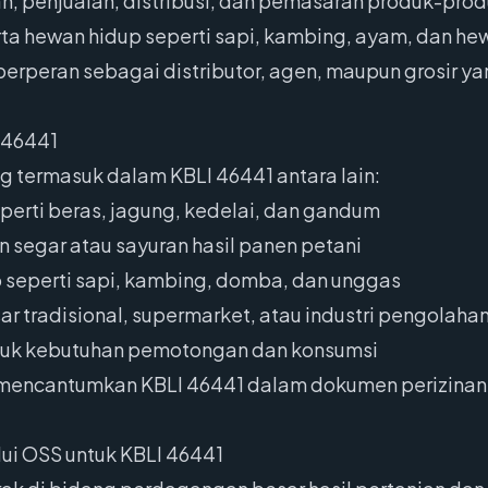
 penjualan, distribusi, dan pemasaran produk-produk 
erta hewan hidup seperti sapi, kambing, ayam, dan he
berperan sebagai distributor, agen, maupun grosir 
 46441
g termasuk dalam KBLI 46441 antara lain:
eperti beras, jagung, kedelai, dan gandum
segar atau sayuran hasil panen petani
seperti sapi, kambing, domba, dan unggas
asar tradisional, supermarket, atau industri pengolah
tuk kebutuhan pemotongan dan konsumsi
ib mencantumkan KBLI 46441 dalam dokumen perizinan
ui OSS untuk KBLI 46441