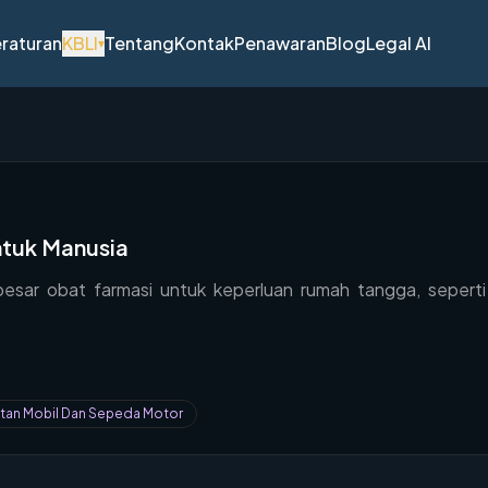
raturan
KBLI
Tentang
Kontak
Penawaran
Blog
Legal AI
▾
ntuk Manusia
esar obat farmasi untuk keperluan rumah tangga, sepert
atan Mobil Dan Sepeda Motor