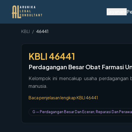
Layanan
Pe
▾
KBLI
/
46441
KBLI
46441
Perdagangan Besar Obat Farmasi U
Kelompok ini mencakup usaha perdagangan b
manusia.
Baca penjelasan lengkap KBLI
46441
G
—
Perdagangan Besar Dan Eceran; Reparasi Dan Peraw