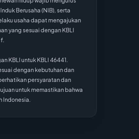
n hewan hidup wajib mengurus
 Induk Berusaha (NIB), serta
 pelaku usaha dapat mengajukan
inan yang sesuai dengan KBLI
f.
an KBLI untuk KBLI 46441.
esuai dengan kebutuhan dan
erhatikan persyaratan dan
rtujuan untuk memastikan bahwa
h Indonesia.