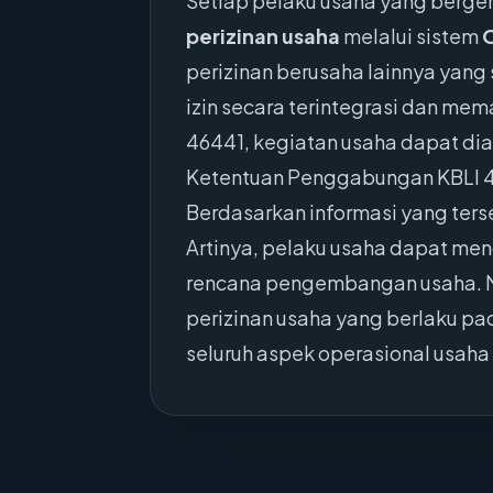
Setiap pelaku usaha yang berger
perizinan usaha
melalui sistem
perizinan berusaha lainnya yang
izin secara terintegrasi dan mem
46441, kegiatan usaha dapat dian
Ketentuan Penggabungan KBLI 
Berdasarkan informasi yang ters
Artinya, pelaku usaha dapat me
rencana pengembangan usaha. N
perizinan usaha yang berlaku pa
seluruh aspek operasional usaha