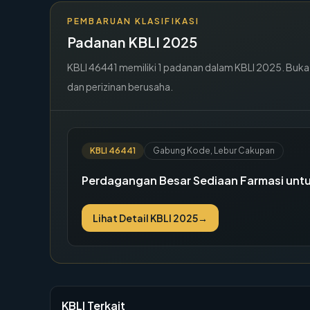
PEMBARUAN KLASIFIKASI
Padanan KBLI 2025
KBLI
46441
memiliki
1
padanan dalam KBLI 2025. Buka de
dan perizinan berusaha.
KBLI
46441
Gabung Kode, Lebur Cakupan
Perdagangan Besar Sediaan Farmasi unt
Lihat Detail KBLI 2025
→
KBLI Terkait