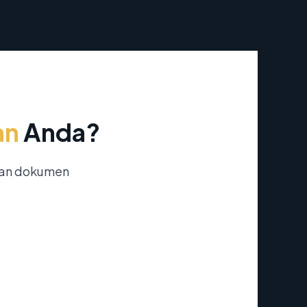
an
Anda?
nan dokumen