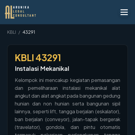
Layanan
KBLI
/
43291
Peraturan
KBLI
43291
KBLI
Instalasi Mekanikal
Tentang
Kelompok ini mencakup kegiatan pemasangan
Kontak
dan pemeliharaan instalasi mekanikal alat
angkut dan alat angkat pada bangunan gedung
Penawaran
hunian dan non hunian serta bangunan sipil
Blog
lainnya, seperti lift, tangga berjalan (eskalator),
ban berjalan (conveyor), jalan-tapak bergerak
Legal AI
(travelator), gondola, dan pintu otomatis
termasuk pekerjaan perlengkapan tangga