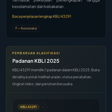
keselamatan dari kebakaran.
→
Hubungi Kami
Baca penjelasan lengkap KBLI
43291
Member Area
F
—
Konstruksi
PEMBARUAN KLASIFIKASI
Padanan KBLI 2025
KBLI
43291
memiliki
1
padanan dalam KBLI 2025. Buka
detailnya untuk melihat uraian, status perubahan,
tingkat risiko, dan perizinan berusaha.
KBLI
43291
-