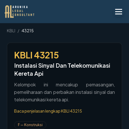
Layanan
KBLI
/
43215
Peraturan
KBLI
43215
KBLI
Instalasi Sinyal Dan Telekomunikasi
Tentang
Kereta Api
Kontak
Kelompok ini mencakup pemasangan,
pemeliharaan dan perbaikan instalasi sinyal dan
Penawaran
telekomunikasi kereta api.
Blog
Baca penjelasan lengkap KBLI
43215
Legal AI
F
—
Konstruksi