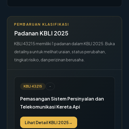
→
Hubungi Kami
Member Area
PEMBARUAN KLASIFIKASI
Padanan KBLI 2025
KBLI
43215
memiliki
1
padanan dalam KBLI 2025. Buka
detailnya untuk melihat uraian, status perubahan,
tingkat risiko, dan perizinan berusaha.
KBLI
43215
-
Pemasangan Sistem Persinyalan dan
Telekomunikasi Kereta Api
Lihat Detail KBLI 2025
→