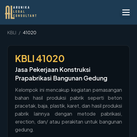
Layanan
KBLI
/
41020
Peraturan
KBLI
41020
KBLI
Jasa Pekerjaan Konstruksi
Tentang
Prapabrikasi Bangunan Gedung
Kontak
Kelompok ini mencakup kegiatan pemasangan
bahan hasil produksi pabrik seperti beton
Penawaran
pracetak, baja, plastik, karet, dan hasil produksi
Blog
pabrik lainnya dengan metode pabrikasi,
erection, dan/ atau perakitan untuk bangunan
Legal AI
gedung.