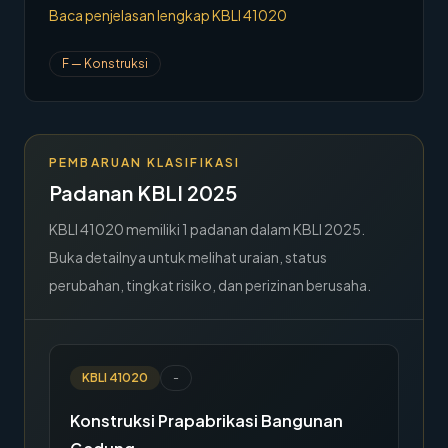
Baca penjelasan lengkap KBLI
41020
→
Hubungi Kami
F
—
Konstruksi
Member Area
PEMBARUAN KLASIFIKASI
Padanan KBLI 2025
KBLI
41020
memiliki
1
padanan dalam KBLI 2025.
Buka detailnya untuk melihat uraian, status
perubahan, tingkat risiko, dan perizinan berusaha.
KBLI
41020
-
Konstruksi Prapabrikasi Bangunan