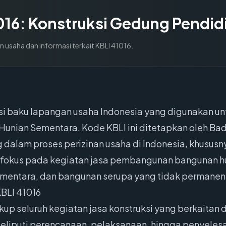
016
:
Konstruksi Gedung Pendid
n usaha dan informasi terkait KBLI
41016
.
asi baku lapangan usaha Indonesia yang digunakan un
Hunian Sementara. Kode KBLI ini ditetapkan oleh Bada
 dalam proses perizinan usaha di Indonesia, khususny
erfokus pada kegiatan jasa pembangunan bangunan hu
sementara, dan bangunan serupa yang tidak permanen
BLI 41016
kup seluruh kegiatan jasa konstruksi yang berkait
meliputi perencanaan, pelaksanaan, hingga penyele