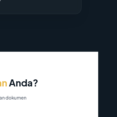
an
Anda?
nan dokumen