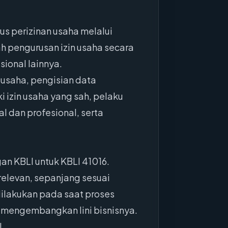
us perizinan usaha melalui
 pengurusan izin usaha secara
sional lainnya.
 usaha, pengisian data
 izin usaha yang sah, pelaku
 dan profesional, serta
an KBLI untuk KBLI 41016.
relevan, sepanjang sesuai
dilakukan pada saat proses
m mengembangkan lini bisnisnya.
l