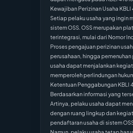
Kewajiban Perizinan Usaha KBLI 
Setiap pelaku usaha yang ingin 
sistem OSS. OSS merupakan plat
terintegrasi, mulai dari Nomor In
Proses pengajuan perizinan usah
perusahaan, hingga pemenuhan pe
usaha dapat menjalankan kegiata
memperoleh perlindungan hukum
Ketentuan Penggabungan KBLI 
Berdasarkan informasi yang ters
Artinya, pelaku usaha dapat men
dengan ruang lingkup dan kegiat
pendaftaran usaha di sistem OSS
Namun, pelaku usaha tetap haru