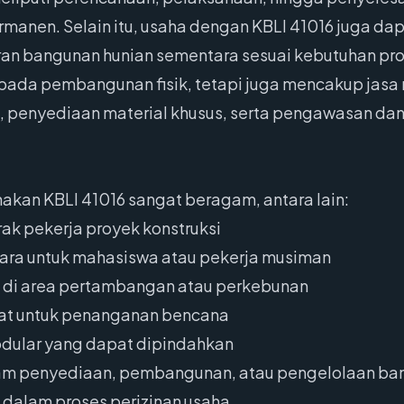
rmanen. Selain itu, usaha dengan KBLI 41016 juga da
n bangunan hunian sementara sesuai kebutuhan proy
s pada pembangunan fisik, tetapi juga mencakup jas
 penyediaan material khusus, serta pengawasan da
kan KBLI 41016 sangat beragam, antara lain:
k pekerja proyek konstruksi
ara untuk mahasiswa atau pekerja musiman
di area pertambangan atau perkebunan
rat untuk penanganan bencana
dular yang dapat dipindahkan
lam penyediaan, pembangunan, atau pengelolaan ba
dalam proses perizinan usaha.