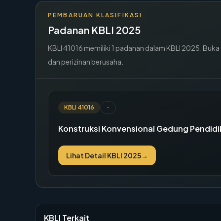
PEMBARUAN KLASIFIKASI
Padanan KBLI 2025
KBLI
41016
memiliki
1
padanan dalam KBLI 2025. Buka de
dan perizinan berusaha.
KBLI
41016
-
Konstruksi Konvensional Gedung Pendidi
Lihat Detail KBLI 2025
→
KBLI Terkait