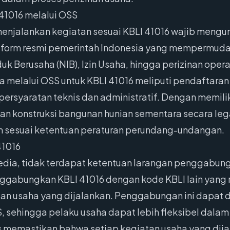
41016 melalui OSS
menjalankan kegiatan sesuai KBLI 41016 wajib mengur
form resmi pemerintah Indonesia yang mempermudah
duk Berusaha (NIB), Izin Usaha, hingga perizinan opera
a melalui OSS untuk KBLI 41016 meliputi pendaftaran
rsyaratan teknis dan administratif. Dengan memiliki
n konstruksi bangunan hunian sementara secara legal
 sesuai ketentuan peraturan perundang-undangan.
41016
edia, tidak terdapat ketentuan larangan penggabung
ggabungkan KBLI 41016 dengan kode KBLI lain yang 
an usaha yang dijalankan. Penggabungan ini dapat 
, sehingga pelaku usaha dapat lebih fleksibel dala
s memastikan bahwa setiap kegiatan usaha yang dija