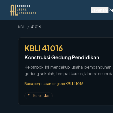
Layanan
Pe
▾
KBLI
/
41016
KBLI
41016
Konstruksi Gedung Pendidikan
Kelompok ini mencakup usaha pembangunan, p
gedung sekolah, tempat kursus, laboratorium d
Baca penjelasan lengkap KBLI
41016
F
—
Konstruksi