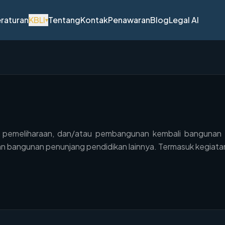
raturan
KBLI
Tentang
Kontak
Penawaran
Blog
Legal AI
▾
emeliharaan, dan/atau pembangunan kembali bangunan ya
an bangunan penunjang pendidikan lainnya. Termasuk kegiat