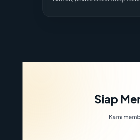
Siap Me
Kami memba