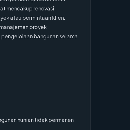
pat mencakup renovasi,
ek atau permintaan klien.
a manajemen proyek
n pengelolaan bangunan selama
ngunan hunian tidak permanen