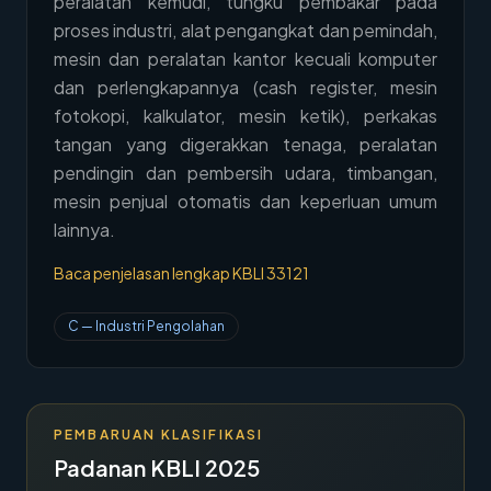
peralatan kemudi, tungku pembakar pada
→
proses industri, alat pengangkat dan pemindah,
Hubungi Kami
mesin dan peralatan kantor kecuali komputer
Member Area
dan perlengkapannya (cash register, mesin
fotokopi, kalkulator, mesin ketik), perkakas
tangan yang digerakkan tenaga, peralatan
pendingin dan pembersih udara, timbangan,
mesin penjual otomatis dan keperluan umum
lainnya.
Baca penjelasan lengkap KBLI
33121
C
—
Industri Pengolahan
PEMBARUAN KLASIFIKASI
Padanan KBLI 2025