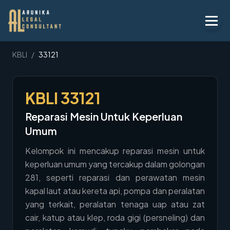
Layanan
KBLI
/
33121
Peraturan
KBLI
33121
KBLI
Reparasi Mesin Untuk Keperluan
Tentang
Umum
Kontak
Kelompok ini mencakup reparasi mesin untuk
keperluan umum yang tercakup dalam golongan
Penawaran
281, seperti reparasi dan perawatan mesin
Blog
kapal laut atau kereta api, pompa dan peralatan
yang terkait, peralatan tenaga uap atau zat
Legal AI
cair, katup atau klep, roda gigi (persneling) dan