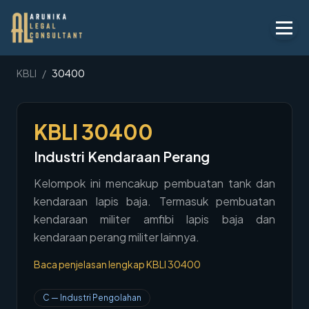
Layanan
KBLI
/
30400
Peraturan
KBLI
30400
KBLI
Industri Kendaraan Perang
Tentang
Kelompok ini mencakup pembuatan tank dan
Kontak
kendaraan lapis baja. Termasuk pembuatan
kendaraan militer amfibi lapis baja dan
Penawaran
kendaraan perang militer lainnya.
Blog
Baca penjelasan lengkap KBLI
30400
Legal AI
C
—
Industri Pengolahan