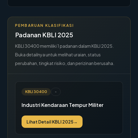
→
Hubungi Kami
Member Area
PEMBARUAN KLASIFIKASI
Padanan KBLI 2025
KBLI
30400
memiliki
1
padanan dalam KBLI 2025.
Buka detailnya untuk melihat uraian, status
perubahan, tingkat risiko, dan perizinan berusaha.
KBLI
30400
-
Industri Kendaraan Tempur Militer
Lihat Detail KBLI 2025
→