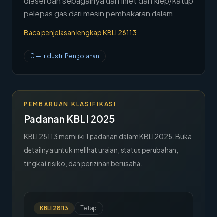
diesel dan sebagainya dan inlet dan klep/katup
→
pelepas gas dari mesin pembakaran dalam.
Hubungi Kami
Baca penjelasan lengkap KBLI
28113
Member Area
C
—
Industri Pengolahan
PEMBARUAN KLASIFIKASI
Padanan KBLI 2025
KBLI
28113
memiliki
1
padanan dalam KBLI 2025. Buka
detailnya untuk melihat uraian, status perubahan,
tingkat risiko, dan perizinan berusaha.
KBLI
28113
Tetap