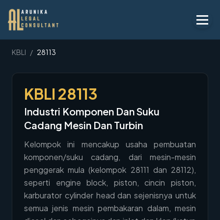
Layanan
KBLI
/
28113
Peraturan
KBLI
28113
KBLI
Industri Komponen Dan Suku
Tentang
Cadang Mesin Dan Turbin
Kontak
Kelompok ini mencakup usaha pembuatan
komponen/suku cadang, dari mesin-mesin
Penawaran
penggerak mula (kelompok 28111 dan 28112),
Blog
seperti engine block, piston, cincin piston,
karburator cylinder head dan sejenisnya untuk
Legal AI
semua jenis mesin pembakaran dalam, mesin