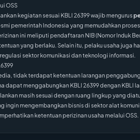
lui OSS
lankan kegiatan sesuai KBLI 26399 wajib mengurus
pe
esmi pemerintah Indonesia yang memudahkan proses 
perizinan ini meliputi pendaftaran NIB (Nomor Induk B
tentuan yang berlaku. Selain itu, pelaku usaha juga 
regulasi sektor komunikasi dan teknologi informasi.
26399
sedia, tidak terdapat ketentuan larangan penggabun
saha dapat menggabungkan KBLI 26399 dengan KBLI lai
lankan masih sesuai dengan ruang lingkup yang diatu
ang ingin mengembangkan bisnis di sektor alat komun
emperhatikan ketentuan perizinan usaha melalui OSS.