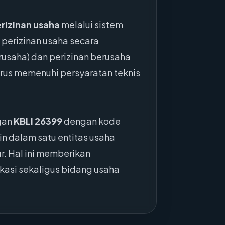
rizinan usaha
melalui sistem
perizinan usaha secara
erusaha) dan perizinan berusaha
harus memenuhi persyaratan teknis
gan
KBLI 26399
dengan kode
n dalam satu entitas usaha
r. Hal ini memberikan
ikasi sekaligus bidang usaha