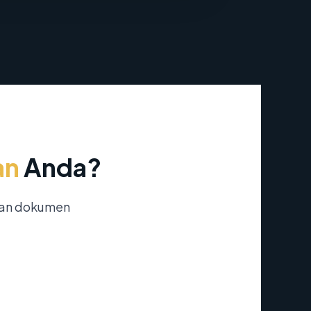
an
Anda?
nan dokumen