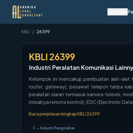
Layanan
Pe
▾
KBLI
/
26399
KBLI
26399
Industri Peralatan Komunikasi Lainn
Kelompok ini mencakup pembuatan alat-alat tr
router, gateway), pesawat telepon tanpa kabel
peralatan siaran termasuk kamera televisi, mode
(misalnya remote kontrol), EDC (Electronic Data
Baca penjelasan lengkap KBLI
26399
C
—
Industri Pengolahan