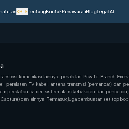
raturan
KBLI
Tentang
Kontak
Penawaran
Blog
Legal AI
▾
ya
ansmisi komunikasi lainnya, peralatan Private Branch Excha
, peralatan TV kabel, antena transmisi (pemancar) dan pen
m peralatan carrier, sistem alarm kebakaran dan pencurian, t
 Capture) dan lainnya. Termasuk juga pembuatan set top box un