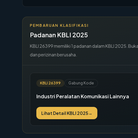
PEMBARUAN KLASIFIKASI
Padanan KBLI 2025
KBLI
26399
memiliki
1
padanan dalam KBLI 2025. Buka de
dan perizinan berusaha.
KBLI
26399
Gabung Kode
Industri Peralatan Komunikasi Lainnya
Lihat Detail KBLI 2025
→