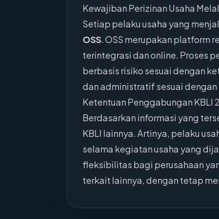
Kewajiban Perizinan Usaha Mela
Setiap pelaku usaha yang menja
OSS
. OSS merupakan platform r
terintegrasi dan online. Proses 
berbasis risiko sesuai dengan ke
dan administratif sesuai dengan 
Ketentuan Penggabungan KBLI 
Berdasarkan informasi yang ter
KBLI lainnya. Artinya, pelaku u
selama kegiatan usaha yang dija
fleksibilitas bagi perusahaan y
terkait lainnya, dengan tetap m