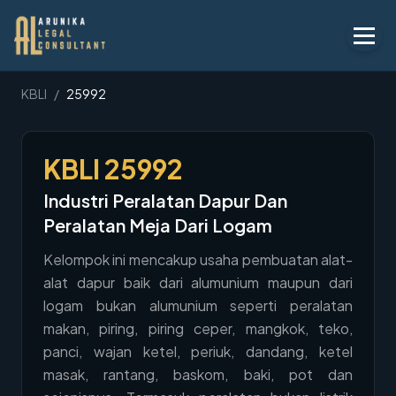
Layanan
KBLI
/
25992
Peraturan
KBLI
25992
KBLI
Industri Peralatan Dapur Dan
Tentang
Peralatan Meja Dari Logam
Kontak
Kelompok ini mencakup usaha pembuatan alat-
alat dapur baik dari alumunium maupun dari
Penawaran
logam bukan alumunium seperti peralatan
Blog
makan, piring, piring ceper, mangkok, teko,
panci, wajan ketel, periuk, dandang, ketel
Legal AI
masak, rantang, baskom, baki, pot dan