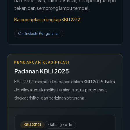
dari kaca, vas, lampu kristal, semprong lampu
→
tekan dan semprong lampu tempel.
Hubungi Kami
Baca penjelasan lengkap KBLI
23121
Member Area
C
—
Industri Pengolahan
PEMBARUAN KLASIFIKASI
Padanan KBLI 2025
KBLI
23121
memiliki
1
padanan dalam KBLI 2025. Buka
detailnya untuk melihat uraian, status perubahan,
tingkat risiko, dan perizinan berusaha.
KBLI
23121
Gabung Kode