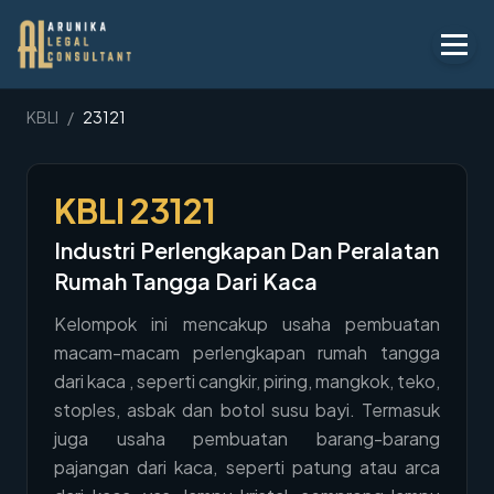
Layanan
KBLI
/
23121
Peraturan
KBLI
23121
KBLI
Industri Perlengkapan Dan Peralatan
Tentang
Rumah Tangga Dari Kaca
Kontak
Kelompok ini mencakup usaha pembuatan
macam-macam perlengkapan rumah tangga
Penawaran
dari kaca , seperti cangkir, piring, mangkok, teko,
Blog
stoples, asbak dan botol susu bayi. Termasuk
juga usaha pembuatan barang-barang
Legal AI
pajangan dari kaca, seperti patung atau arca