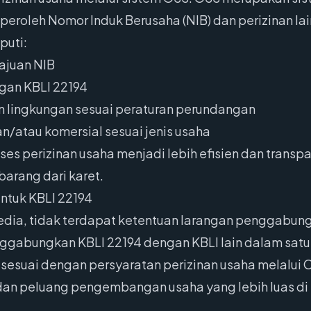
oleh Nomor Induk Berusaha (NIB) dan perizinan lain
puti:
ajuan NIB
gan KBLI 22194
n lingkungan sesuai peraturan perundangan
n/atau komersial sesuai jenis usaha
 perizinan usaha menjadi lebih efisien dan transpa
barang dari karet.
ntuk KBLI 22194
edia, tidak terdapat ketentuan larangan penggabung
nggabungkan KBLI 22194 dengan KBLI lain dalam sat
sesuai dengan persyaratan perizinan usaha melalui 
dan peluang pengembangan usaha yang lebih luas di s