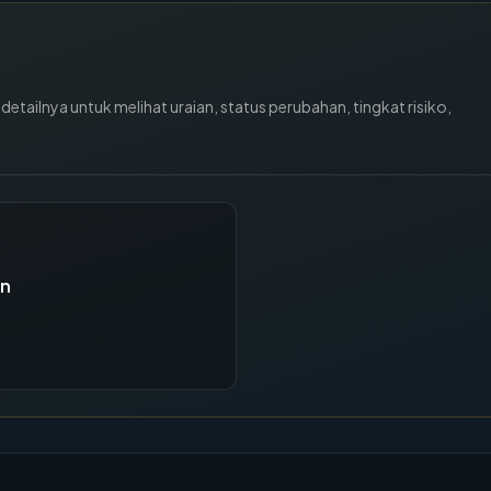
tailnya untuk melihat uraian, status perubahan, tingkat risiko,
an