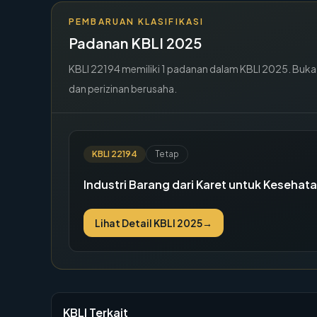
PEMBARUAN KLASIFIKASI
Padanan KBLI 2025
KBLI
22194
memiliki
1
padanan dalam KBLI 2025. Buka de
dan perizinan berusaha.
KBLI
22194
Tetap
Industri Barang dari Karet untuk Kesehat
Lihat Detail KBLI 2025
→
KBLI Terkait