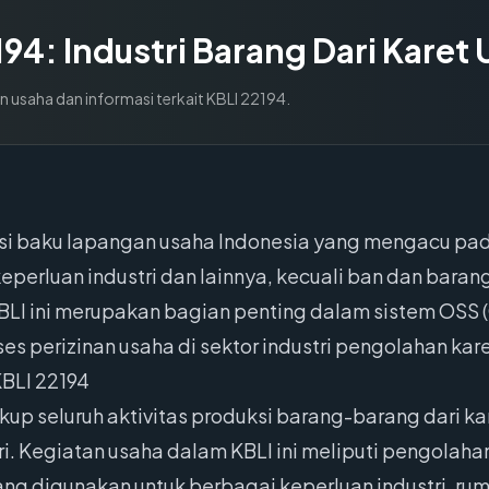
194
:
Industri Barang Dari Karet
n usaha dan informasi terkait KBLI
22194
.
kasi baku lapangan usaha Indonesia yang mengacu pa
eperluan industri dan lainnya, kecuali ban dan barang
KBLI ini merupakan bagian penting dalam sistem OSS 
s perizinan usaha di sektor industri pengolahan kare
BLI 22194
up seluruh aktivitas produksi barang-barang dari ka
ri. Kegiatan usaha dalam KBLI ini meliputi pengolah
yang digunakan untuk berbagai keperluan industri, 