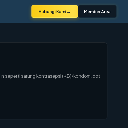
→
Hubungi Kami
Member Area
in seperti sarung kontrasepsi (KB)/kondom, dot