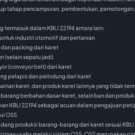
kup tahap pencampuran, pembentukan, pemotongan, d
g termasuk dalam KBLI 22194 antara lain:
untuk industri otomotif dan pertanian
 dan packing dari karet
t (selain sepatu jadi)
r (conveyor belt) dari karet
g pelapis dan pelindung dari karet
ainan karet, dan produk karet lainnya yang tidak ter
arang berbahan dasar karet, selain ban dan produk k
an KBLI 22194 sebagai acuan dalam pengajuan periz
lui OSS
idang produksi barang-barang dari karet sesuai KBL
zinan usaha melalui sistem OSS. OSS merupakan sist