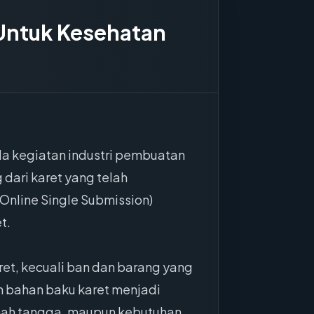
 Untuk Kesehatan
da kegiatan industri pembuatan
 dari karet yang telah
(Online Single Submission)
t.
ret, kecuali ban dan barang yang
an bahan baku karet menjadi
rumah tangga, maupun kebutuhan