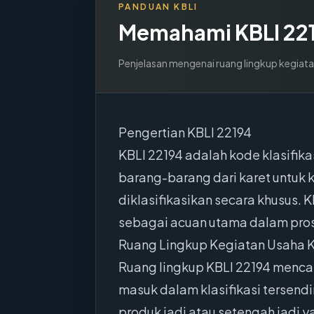
PANDUAN KBLI
Memahami KBLI
22
Penjelasan mengenai ruang lingkup kegiata
Pengertian KBLI 22194
KBLI 22194 adalah kode klasifi
barang-barang dari karet untuk k
diklasifikasikan secara khusus. 
sebagai acuan utama dalam prose
Ruang Lingkup Kegiatan Usaha K
Ruang lingkup KBLI 22194 mencak
masuk dalam klasifikasi tersendi
produk jadi atau setengah jadi 