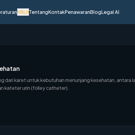
raturan
KBLI
Tentang
Kontak
Penawaran
Blog
Legal AI
▾
sehatan
dari karet untuk kebutuhan menunjang kesehatan, antara la
 kateter urin (folley catheter).