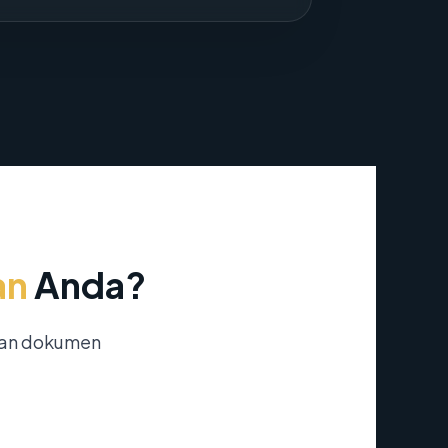
an
Anda?
nan dokumen