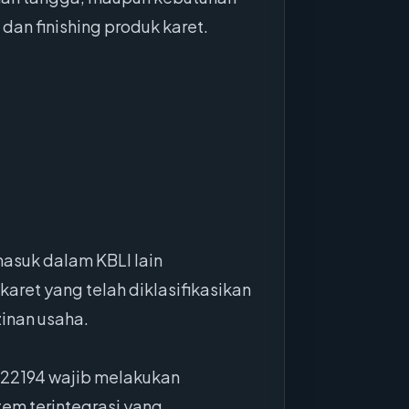
an finishing produk karet.
masuk dalam KBLI lain
aret yang telah diklasifikasikan
inan usaha.
I 22194 wajib melakukan
em terintegrasi yang