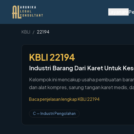
Layanan
Pe
▾
KBLI
/
22194
KBLI
22194
Industri Barang Dari Karet Untuk Ke
Kelompok ini mencakup usaha pembuatan barang 
dan alat kompres, sarung tangan karet medis, dan
Baca penjelasan lengkap KBLI
22194
C
—
Industri Pengolahan