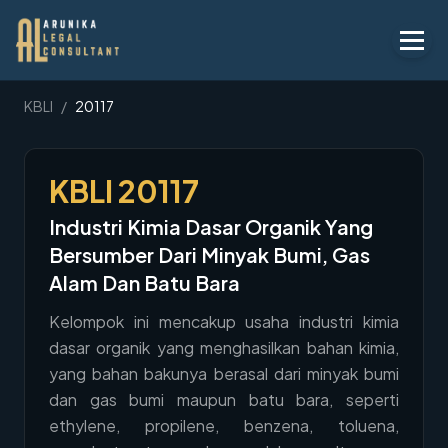
Layanan
KBLI
/
20117
Peraturan
KBLI
20117
KBLI
Industri Kimia Dasar Organik Yang
Tentang
Bersumber Dari Minyak Bumi, Gas
Kontak
Alam Dan Batu Bara
Kelompok ini mencakup usaha industri kimia
Penawaran
dasar organik yang menghasilkan bahan kimia,
Blog
yang bahan bakunya berasal dari minyak bumi
dan gas bumi maupun batu bara, seperti
Legal AI
ethylene, propilene, benzena, toluena,