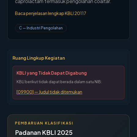
caprolactam termasuk pengolahan coaltar.
→
Hubungi Kami
Baca penjelasan lengkap KBLI
20117
Member Area
C
—
Industri Pengolahan
Ruang Lingkup Kegiatan
KBLI yang Tidak Dapat Digabung
KBLI berikut tidak dapat berada dalam satu NIB:
[
09900
] —
Judul tidak ditemukan
PEMBARUAN KLASIFIKASI
Padanan KBLI 2025