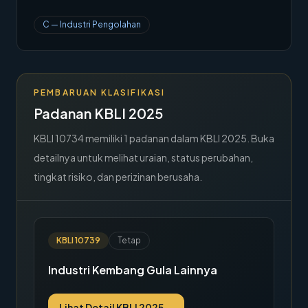
→
Hubungi Kami
C
—
Industri Pengolahan
Member Area
PEMBARUAN KLASIFIKASI
Padanan KBLI 2025
KBLI
10734
memiliki
1
padanan dalam KBLI 2025. Buka
detailnya untuk melihat uraian, status perubahan,
tingkat risiko, dan perizinan berusaha.
KBLI
10739
Tetap
Industri Kembang Gula Lainnya
Lihat Detail KBLI 2025
→