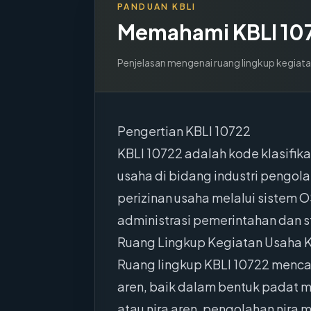
PANDUAN KBLI
Memahami KBLI
10
Penjelasan mengenai ruang lingkup kegiata
Pengertian KBLI 10722
KBLI 10722 adalah kode klasifik
usaha di bidang industri pengol
perizinan usaha melalui sistem O
administrasi pemerintahan dan st
Ruang Lingkup Kegiatan Usaha 
Ruang lingkup KBLI 10722 mencak
aren, baik dalam bentuk padat ma
atau nira aren, pengolahan nira