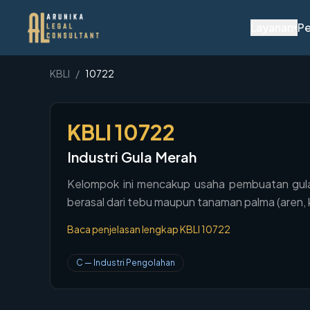
Layanan
Pe
▾
KBLI
/
10722
KBLI
10722
Industri Gula Merah
Kelompok ini mencakup usaha pembuatan gula 
berasal dari tebu maupun tanaman palma (aren, 
Baca penjelasan lengkap KBLI
10722
C
—
Industri Pengolahan