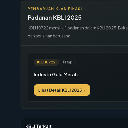
PEMBARUAN KLASIFIKASI
Padanan KBLI 2025
KBLI
10722
memiliki
1
padanan dalam KBLI 2025. Buka de
dan perizinan berusaha.
KBLI
10722
Tetap
Industri Gula Merah
Lihat Detail KBLI 2025
→
KBLI Terkait