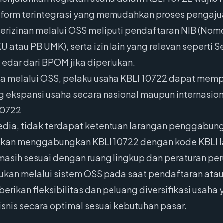
form terintegrasi yang memudahkan proses pengajua
 perizinan melalui OSS meliputi pendaftaran NIB (Nomo
 atau PB UMK), serta izin lain yang relevan seperti Se
 edar dari BPOM jika diperlukan.
a melalui OSS, pelaku usaha KBLI 10722 dapat memp
 ekspansi usaha secara nasional maupun internasion
10722
edia, tidak terdapat ketentuan larangan penggabung
ehkan menggabungkan KBLI 10722 dengan kode KBLI la
 masih sesuai dengan ruang lingkup dan peraturan p
kan melalui sistem OSS pada saat pendaftaran atau
kan fleksibilitas dan peluang diversifikasi usaha y
is secara optimal sesuai kebutuhan pasar.