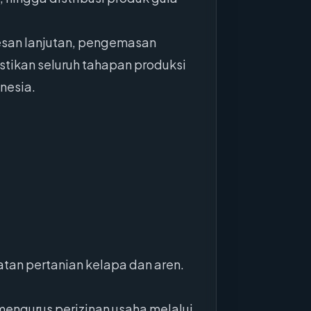
sesan lanjutan, pengemasan
tikan seluruh tahapan produksi
nesia.
atan pertanian kelapa dan aren.
mengurus perizinan usaha melalui