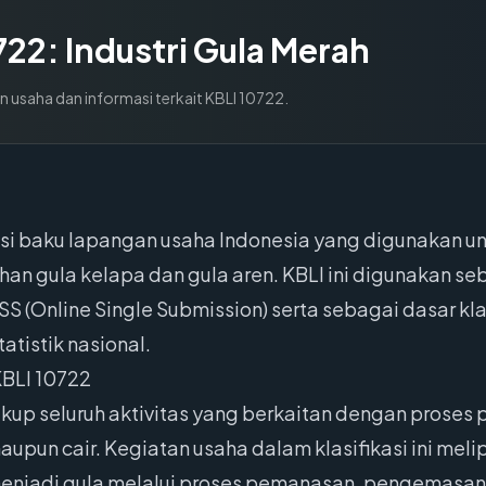
722
:
Industri Gula Merah
n usaha dan informasi terkait KBLI
10722
.
asi baku lapangan usaha Indonesia yang digunakan un
ahan gula kelapa dan gula aren. KBLI ini digunakan s
SS (Online Single Submission) serta sebagai dasar kl
atistik nasional.
KBLI 10722
up seluruh aktivitas yang berkaitan dengan proses p
upun cair. Kegiatan usaha dalam klasifikasi ini mel
 menjadi gula melalui proses pemanasan, pengemasan,