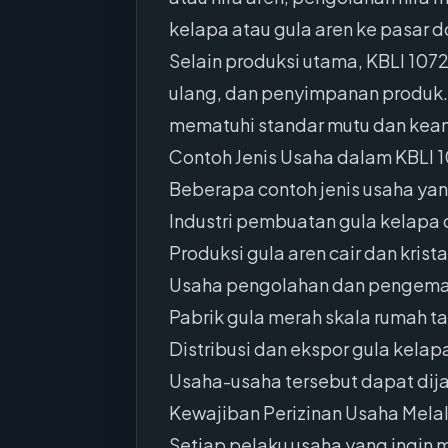
kelapa atau gula aren ke pasar 
Selain produksi utama, KBLI 107
ulang, dan penyimpanan produk. 
mematuhi standar mutu dan keam
Contoh Jenis Usaha dalam KBLI 
Beberapa contoh jenis usaha yan
Industri pembuatan gula kelapa ce
Produksi gula aren cair dan krista
Usaha pengolahan dan pengemas
Pabrik gula merah skala rumah 
Distribusi dan ekspor gula kela
Usaha-usaha tersebut dapat dija
Kewajiban Perizinan Usaha Melal
Setiap pelaku usaha yang ingin 