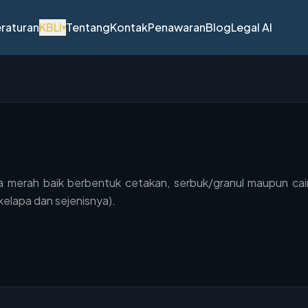
raturan
KBLI
Tentang
Kontak
Penawaran
Blog
Legal AI
▾
merah baik berbentuk cetakan, serbuk/granul maupun cair, 
kelapa dan sejenisnya).