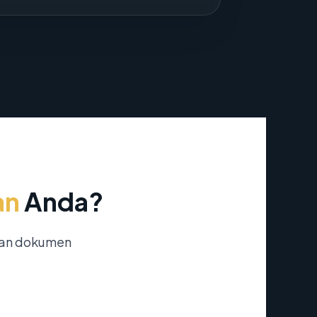
an
Anda?
nan dokumen