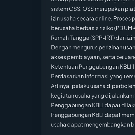
sistem OSS. OSS merupakan plat
izin usaha secara online. Proses
berusaha berbasis risiko (PB UMKU
Rumah Tangga (SPP-IRT) dan izin
Dengan mengurus perizinan usah
akses pembiayaan, serta peluang
Ketentuan Penggabungan KBLI 
Berdasarkan informasi yang ters
Artinya, pelaku usaha diperbol
kegiatan usaha yang dijalankan
Penggabungan KBLI dapat dilaku
Penggabungan KBLI dapat memberi
usaha dapat mengembangkan bisn