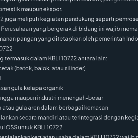
domestik maupun ekspor.
22 juga meliputi kegiatan pendukung seperti pemro
Perusahaan yang bergerak di bidang ini wajib memas
anan pangan yang ditetapkan oleh pemerintah Indo
10722
g termasuk dalam KBLI 10722 antara lain:
tak (batok, balok, atau silinder)
l
an gula kelapa organik
tangga maupun industri menengah-besar
pa atau gula aren dalam berbagai kemasan
lankan secara mandiri atau terintegrasi dengan kegi
ui OSS untuk KBLI 10722
menjalankan kegiatan usaha dalam KBLI 10722 wajib 