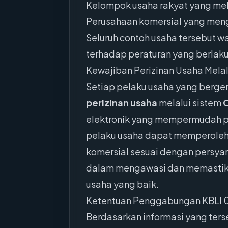
Kelompok usaha rakyat yang mela
Perusahaan komersial yang meng
Seluruh contoh usaha tersebut 
terhadap peraturan yang berlaku
Kewajiban Perizinan Usaha Mela
Setiap pelaku usaha yang berge
perizinan usaha
melalui sistem
O
elektronik yang mempermudah pro
pelaku usaha dapat memperoleh N
komersial sesuai dengan persyar
dalam mengawasi dan memastikan
usaha yang baik.
Ketentuan Penggabungan KBLI 
Berdasarkan informasi yang ter