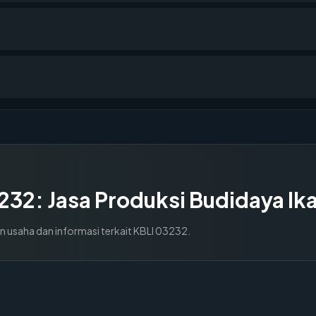
232
:
Jasa Produksi Budidaya Ik
n usaha dan informasi terkait KBLI
03232
.