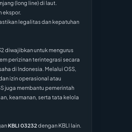
ng (long line) di laut.
 ekspor.
stikan legalitas dan kepatuhan
32 diwajibkan untuk mengurus
em perizinan terintegrasi secara
aha di Indonesia. Melalui OSS,
an izin operasional atau
 OSS juga membantu pemerintah
n, keamanan, serta tata kelola
gan
KBLI 03232
dengan KBLI lain.