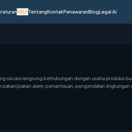
raturan
KBLI
Tentang
Kontak
Penawaran
Blog
Legal AI
▾
ng secara langsung berhubungan dengan usaha produksi budid
erian pakan/pakan alami, pemantauan, pengendalian lingkung