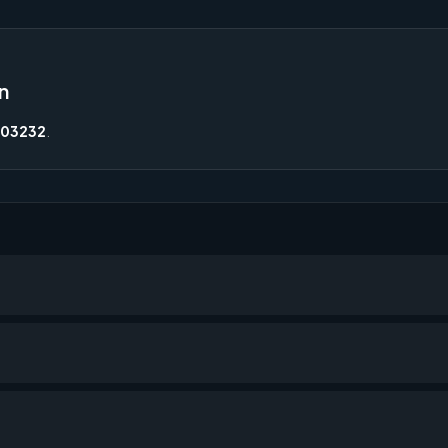
n
03232
.