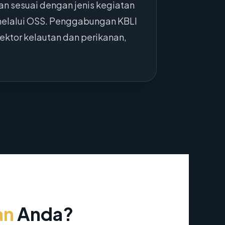
n sesuai dengan jenis kegiatan
 melalui OSS. Penggabungan KBLI
ktor kelautan dan perikanan,
an
Anda?