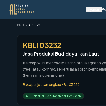
Layanan
Pe
▾
KBLI
/
03232
KBLI
03232
Jasa Produksi Budidaya Ikan Laut
Kelompok ini mencakup usaha atau kegiatan ya
(fee) atau kontrak, seperti jasa sortir, pemb
(kerjasama operasional)
Baca penjelasan lengkap KBLI
03232
A
—
Pertanian, Kehutanan dan Perikanan