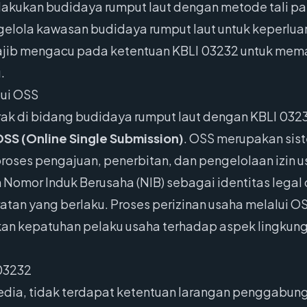
kukan budidaya rumput laut dengan metode tali panja
elola kawasan budidaya rumput laut untuk keperluan
wajib mengacu pada ketentuan KBLI 03232 untuk mema
.
lui OSS
rak di bidang budidaya rumput laut dengan KBLI 032
SS (Online Single Submission)
. OSS merupakan sist
ses pengajuan, penerbitan, dan pengelolaan izin us
omor Induk Berusaha (NIB) sebagai identitas legal d
atan yang berlaku. Proses perizinan usaha melalui
 kepatuhan pelaku usaha terhadap aspek lingkunga
03232
sedia, tidak terdapat ketentuan larangan penggabun