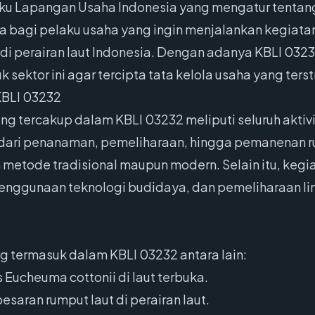
aku Lapangan Usaha Indonesia yang mengatur tentang
ma bagi pelaku usaha yang ingin menjalankan kegiata
 di perairan laut Indonesia. Dengan adanya KBLI 03
k sektor ini agar tercipta tata kelola usaha yang ters
KBLI 03232
ng tercakup dalam KBLI 03232 meliputi seluruh akti
ai dari penanaman, pemeliharaan, hingga pemanenan r
 metode tradisional maupun modern. Selain itu, kegi
enggunaan teknologi budidaya, dan pemeliharaan li
g termasuk dalam KBLI 03232 antara lain:
 Eucheuma cottonii di laut terbuka.
saran rumput laut di perairan laut.