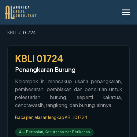
Layanan
KBLI
/
01724
Peraturan
KBLI
01724
KBLI
Penangkaran Burung
Tentang
Kelompok ini mencakup usaha penangkaran,
Kontak
pembesaran, pembiakan dan penelitian untuk
pelestarian burung, seperti kakatua,
Penawaran
cendrawasih, rangkong, dan burung lainnya.
Blog
Baca penjelasan lengkap KBLI
01724
Legal AI
A
—
Pertanian, Kehutanan dan Perikanan