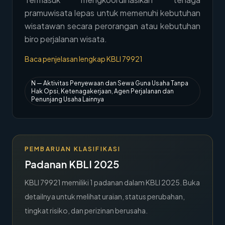
pramuwisata lepas untuk memenuhi kebutuhan
→
Hubungi Kami
wisatawan secara perorangan atau kebutuhan
Member Area
biro perjalanan wisata.
Baca penjelasan lengkap KBLI
79921
N
—
Aktivitas Penyewaan dan Sewa Guna Usaha Tanpa
Hak Opsi, Ketenagakerjaan, Agen Perjalanan dan
Penunjang Usaha Lainnya
PEMBARUAN KLASIFIKASI
Padanan KBLI 2025
KBLI
79921
memiliki
1
padanan dalam KBLI 2025. Buka
detailnya untuk melihat uraian, status perubahan,
tingkat risiko, dan perizinan berusaha.