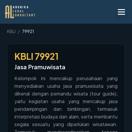
Layanan
KBLI
/
79921
Peraturan
KBLI
79921
KBLI
Jasa Pramuwisata
Tentang
Kelompok ini mencakup perusahaan yang
Kontak
menyediakan usaha jasa pramuwisata yang
dikenal dengan pemandu wisata (tour guide),
Penawaran
yaitu kegiatan usaha yang mencakup jasa
Blog
pendampingan dan bimbingan, termasuk
interpretasi budaya dan alam, serta membantu
Legal AI
segala sesuatu yang diperlukan wisatawan.
Termasuk mengkoordinasikan tenaga