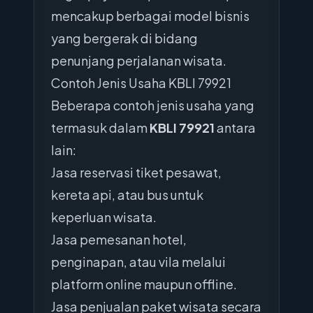
mencakup berbagai model bisnis
yang bergerak di bidang
penunjang perjalanan wisata.
Contoh Jenis Usaha KBLI 79921
Beberapa contoh jenis usaha yang
termasuk dalam
KBLI 79921
antara
lain:
Jasa reservasi tiket pesawat,
kereta api, atau bus untuk
keperluan wisata.
Jasa pemesanan hotel,
penginapan, atau vila melalui
platform online maupun offline.
Jasa penjualan paket wisata secara