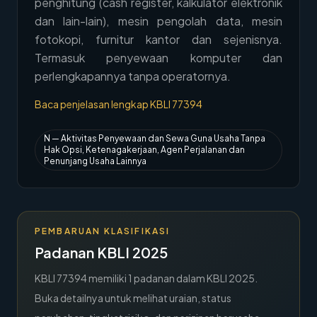
penghitung (cash register, kalkulator elektronik
→
Hubungi Kami
dan lain-lain), mesin pengolah data, mesin
fotokopi, furnitur kantor dan sejenisnya.
Member Area
Termasuk penyewaan komputer dan
perlengkapannya tanpa operatornya.
Baca penjelasan lengkap KBLI
77394
N
—
Aktivitas Penyewaan dan Sewa Guna Usaha Tanpa
Hak Opsi, Ketenagakerjaan, Agen Perjalanan dan
Penunjang Usaha Lainnya
PEMBARUAN KLASIFIKASI
Padanan KBLI 2025
KBLI
77394
memiliki
1
padanan dalam KBLI 2025.
Buka detailnya untuk melihat uraian, status