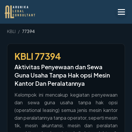
Layanan
KBLI
/
77394
Peraturan
KBLI
77394
KBLI
Aktivitas Penyewaan dan Sewa
Tentang
Guna Usaha Tanpa Hak opsi Mesin
Kontak
Kantor Dan Peralatannya
Kelompok ini mencakup kegiatan penyewaan
Penawaran
dan sewa guna usaha tanpa hak opsi
Blog
(operational leasing) semua jenis mesin kantor
dan peralatannya tanpa operator, seperti mesin
Legal AI
tik, mesin akuntansi, mesin dan peralatan