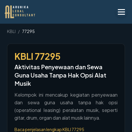
Layanan
KBLI
/
77295
Peraturan
KBLI
77295
KBLI
Aktivitas Penyewaan dan Sewa
Tentang
Guna Usaha Tanpa Hak Opsi Alat
Kontak
Musik
Kelompok ini mencakup kegiatan penyewaan
Penawaran
dan sewa guna usaha tanpa hak opsi
Blog
(operational leasing) peralatan musik, seperti
gitar, drum, organ dan alat musik lainnya.
Legal AI
Baca penjelasan lengkap KBLI
77295