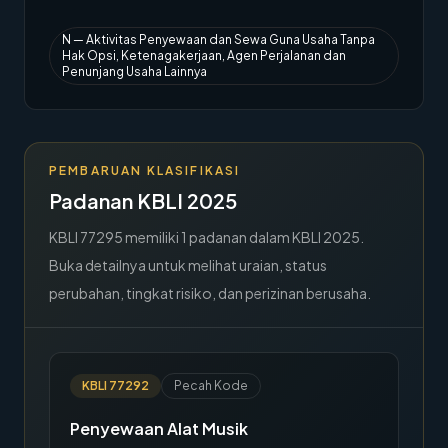
→
Hubungi Kami
N
—
Aktivitas Penyewaan dan Sewa Guna Usaha Tanpa
Hak Opsi, Ketenagakerjaan, Agen Perjalanan dan
Member Area
Penunjang Usaha Lainnya
PEMBARUAN KLASIFIKASI
Padanan KBLI 2025
KBLI
77295
memiliki
1
padanan dalam KBLI 2025.
Buka detailnya untuk melihat uraian, status
perubahan, tingkat risiko, dan perizinan berusaha.
KBLI
77292
Pecah Kode
Penyewaan Alat Musik