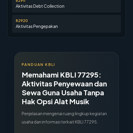
82911
Aktivitas Debt Collection
82920
Aktivitas Pengepakan
PANDUAN KBLI
Memahami KBLI
77295
:
Aktivitas Penyewaan dan
Sewa Guna Usaha Tanpa
Hak Opsi Alat Musik
Penjelasan mengenai ruang lingkup kegiatan
usaha dan informasi terkait KBLI
77295
.