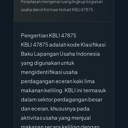
Penjelasan mengenai ruang lingkup kegiatan
usaha dan informasi terkait KBLI
47875
.
Pengertian KBLI 47875
KBLI 47875 adalah kode Klasifikasi
Baku Lapangan Usaha Indonesia
yang digunakan untuk
mengidentifikasi usaha
perdagangan eceran kaki lima
makanan keliling. KBLI ini termasuk
dalam sektor perdagangan besar
dan eceran, khususnya pada
aktivitas usaha yang menjual
makanan secara keliling dengan