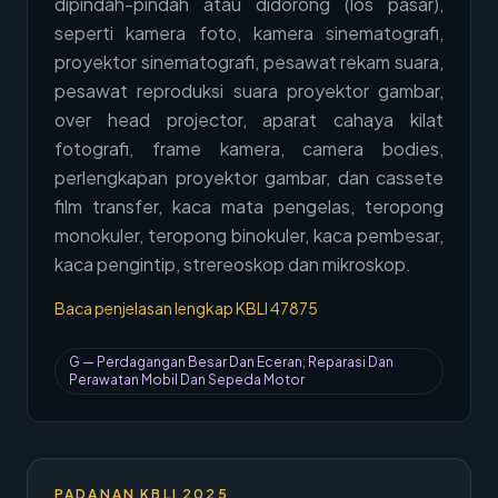
dipindah-pindah atau didorong (los pasar),
→
Hubungi Kami
seperti kamera foto, kamera sinematografi,
proyektor sinematografi, pesawat rekam suara,
Member Area
pesawat reproduksi suara proyektor gambar,
over head projector, aparat cahaya kilat
fotografi, frame kamera, camera bodies,
perlengkapan proyektor gambar, dan cassete
film transfer, kaca mata pengelas, teropong
monokuler, teropong binokuler, kaca pembesar,
kaca pengintip, strereoskop dan mikroskop.
Baca penjelasan lengkap KBLI
47875
G
—
Perdagangan Besar Dan Eceran; Reparasi Dan
Perawatan Mobil Dan Sepeda Motor
PADANAN KBLI 2025