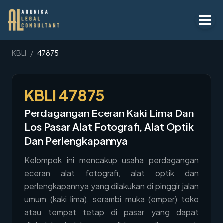
Layanan
KBLI
/
47875
Peraturan
KBLI
47875
KBLI
Perdagangan Eceran Kaki Lima Dan
Tentang
Los Pasar Alat Fotografi, Alat Optik
Kontak
Dan Perlengkapannya
Kelompok ini mencakup usaha perdagangan
Penawaran
eceran alat fotografi, alat optik dan
Blog
perlengkapannya yang dilakukan di pinggir jalan
umum (kaki lima), serambi muka (emper) toko
Legal AI
atau tempat tetap di pasar yang dapat