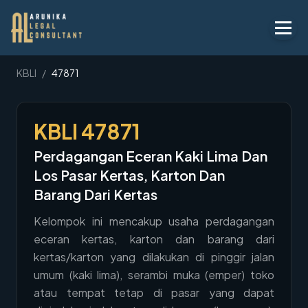
Layanan
KBLI
/
47871
Peraturan
KBLI
47871
KBLI
Perdagangan Eceran Kaki Lima Dan
Tentang
Los Pasar Kertas, Karton Dan
Kontak
Barang Dari Kertas
Kelompok ini mencakup usaha perdagangan
Penawaran
eceran kertas, karton dan barang dari
Blog
kertas/karton yang dilakukan di pinggir jalan
umum (kaki lima), serambi muka (emper) toko
Legal AI
atau tempat tetap di pasar yang dapat