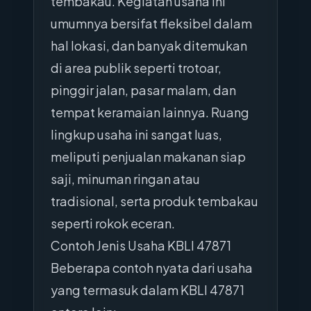
tembakau. Kegiatan usaha ini
umumnya bersifat fleksibel dalam
hal lokasi, dan banyak ditemukan
di area publik seperti trotoar,
pinggir jalan, pasar malam, dan
tempat keramaian lainnya. Ruang
lingkup usaha ini sangat luas,
meliputi penjualan makanan siap
saji, minuman ringan atau
tradisional, serta produk tembakau
seperti rokok eceran.
Contoh Jenis Usaha KBLI 47871
Beberapa contoh nyata dari usaha
yang termasuk dalam KBLI 47871