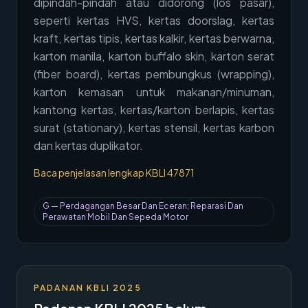
dipindah-pindah atau didorong (los pasar),
→
Hubungi Kami
seperti kertas HVS, kertas doorslag, kertas
kraft, kertas tipis, kertas kalkir, kertas berwarna,
Member Area
karton manila, karton buffalo skin, karton serat
(fiber board), kertas pembungkus (wrapping),
karton kemasan untuk makanan/minuman,
kantong kertas, kertas/karton berlapis, kertas
surat (stationary), kertas stensil, kertas karbon
dan kertas duplikator.
Baca penjelasan lengkap KBLI
47871
G
—
Perdagangan Besar Dan Eceran; Reparasi Dan
Perawatan Mobil Dan Sepeda Motor
PADANAN KBLI 2025