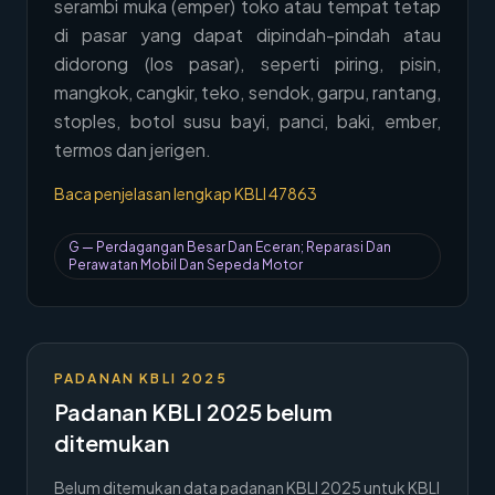
serambi muka (emper) toko atau tempat tetap
→
Hubungi Kami
di pasar yang dapat dipindah-pindah atau
didorong (los pasar), seperti piring, pisin,
Member Area
mangkok, cangkir, teko, sendok, garpu, rantang,
stoples, botol susu bayi, panci, baki, ember,
termos dan jerigen.
Baca penjelasan lengkap KBLI
47863
G
—
Perdagangan Besar Dan Eceran; Reparasi Dan
Perawatan Mobil Dan Sepeda Motor
PADANAN KBLI 2025
Padanan KBLI 2025 belum
ditemukan
Belum ditemukan data padanan KBLI 2025 untuk KBLI