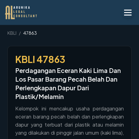
Layanan
KBLI
/
47863
Peraturan
KBLI
47863
KBLI
Perdagangan Eceran Kaki Lima Dan
Tentang
Los Pasar Barang Pecah Belah Dan
Kontak
Perlengkapan Dapur Dari
Plastik/Melamin
Penawaran
Kelompok ini mencakup usaha perdagangan
Blog
eceran barang pecah belah dan perlengkapan
dapur yang terbuat dari plastik atau melamin
Legal AI
yang dilakukan di pinggir jalan umum (kaki lima),